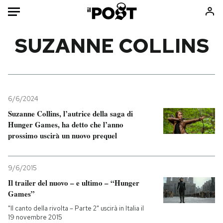
Auto
SUZANNE COLLINS
HOME
Italia
Moda
Mondo
Libri
6/6/2024
Politica
Consumismi
Suzanne Collins, l’autrice della saga di
Hunger Games, ha detto che l’anno
Tecnologia
Storie/Idee
prossimo uscirà un nuovo prequel
Internet
Ok Boomer!
Scienza
Media
9/6/2015
Cultura
Europa
Il trailer del nuovo – e ultimo – “Hunger
Economia
Altrecose
Games”
Sport
Mondiali calcio 2026
"Il canto della rivolta – Parte 2" uscirà in Italia il
19 novembre 2015