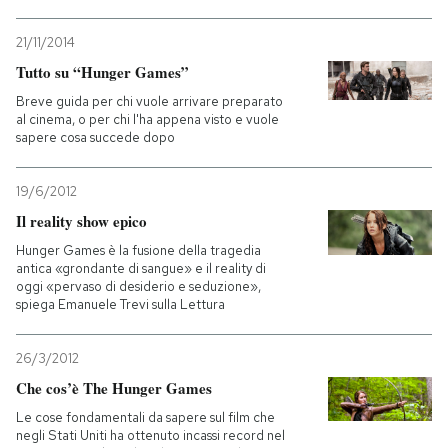
PODCAST
21/11/2014
Tutto su “Hunger Games”
Breve guida per chi vuole arrivare preparato
NEWSLETTER
al cinema, o per chi l'ha appena visto e vuole
sapere cosa succede dopo
I MIEI PREFERITI
19/6/2012
Il reality show epico
SHOP
Hunger Games è la fusione della tragedia
antica «grondante di sangue» e il reality di
oggi «pervaso di desiderio e seduzione»,
CALENDARIO
spiega Emanuele Trevi sulla Lettura
26/3/2012
AREA PERSONALE
Che cos’è The Hunger Games
Entra
Le cose fondamentali da sapere sul film che
negli Stati Uniti ha ottenuto incassi record nel