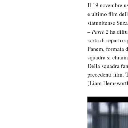
Il 19 novembre us
Notifiche mobile
Regala il Post
e ultimo film del
Hai bisogno di aiuto?
statunitense Suz
Esci
– Parte 2
ha diff
sorta di reparto s
Panem, formata d
squadra si chiama
Della squadra fan
precedenti film. 
(Liam Hemsworth)