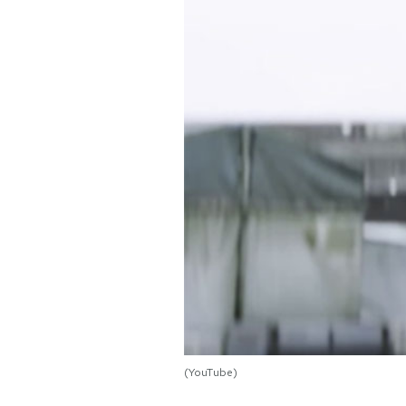
PODCAST
NEWSLETTER
I MIEI PREFERITI
SHOP
CALENDARIO
AREA PERSONALE
Area Personale
(YouTube)
Newsletter