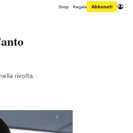
Abbonati
Shop
Regala
Canto
ella rivolta