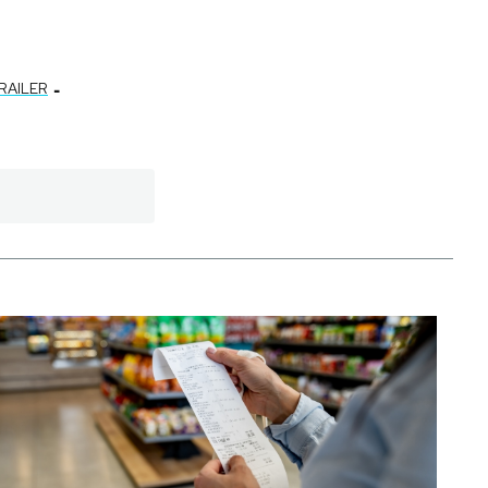
-
RAILER