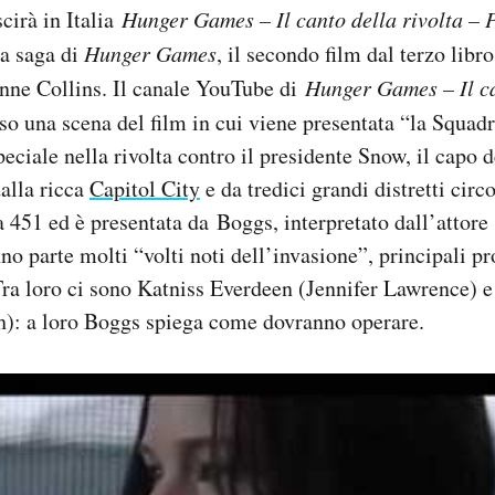
cirà in Italia
Hunger Games – Il canto della rivolta – 
la saga di
Hunger Games
, il secondo film dal terzo libro
anne Collins. Il canale YouTube di
Hunger Games – Il ca
uso una scena del film in cui viene presentata “la Squadr
peciale nella rivolta contro il presidente Snow, il capo 
alla ricca
Capitol City
e da tredici grandi distretti circ
 451 ed è presentata da Boggs, interpretato dall’attor
no parte molti “volti noti dell’invasione”, principali pr
Tra loro ci sono Katniss Everdeen (Jennifer Lawrence)
: a loro Boggs spiega come dovranno operare.