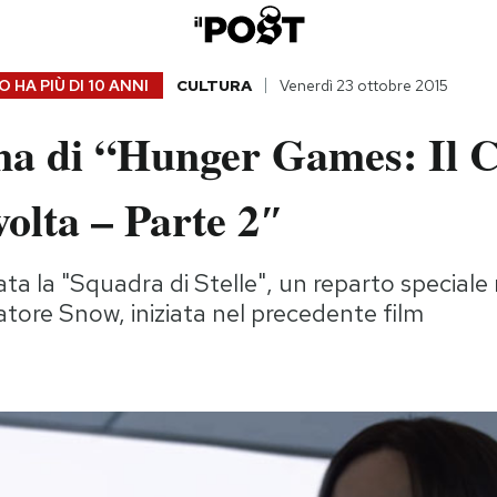
 HA PIÙ DI
10 ANNI
CULTURA
Venerdì 23 ottobre 2015
na di “Hunger Games: Il 
volta – Parte 2″
ta la "Squadra di Stelle", un reparto speciale n
atore Snow, iniziata nel precedente film