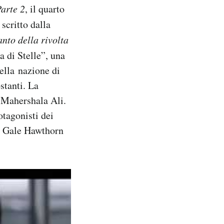
Parte 2
, il quarto
 scritto dalla
nto della rivolta
a di Stelle”, una
della nazione di
ostanti. La
e Mahershala Ali.
otagonisti dei
 e Gale Hawthorn