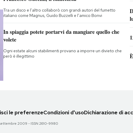
D
Tra un disco e l’altro collaborò con grandi autori del fumetto
italiano come Magnus, Guido Buzzelli e l’amico Bonvi
l
In spiaggia potete portarvi da mangiare quello che
1
volete
Ogni estate alcuni stabilimenti provano a imporre un divieto che
È
però è illegittimo
sci le preferenze
Condizioni d'uso
Dichiarazione di acc
 28 settembre 2009 - ISSN 2610-9980