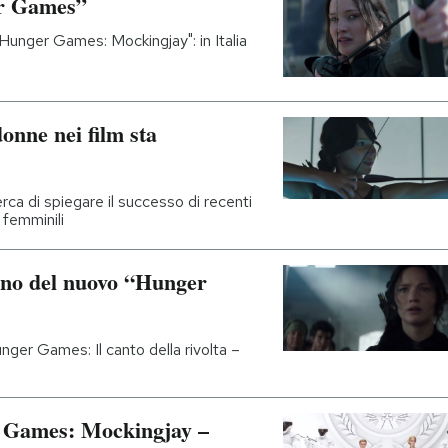
er Games”
a "Hunger Games: Mockingjay": in Italia
onne nei film sta
ca di spiegare il successo di recenti
 femminili
liano del nuovo “Hunger
"Hunger Games: Il canto della rivolta –
er Games: Mockingjay –