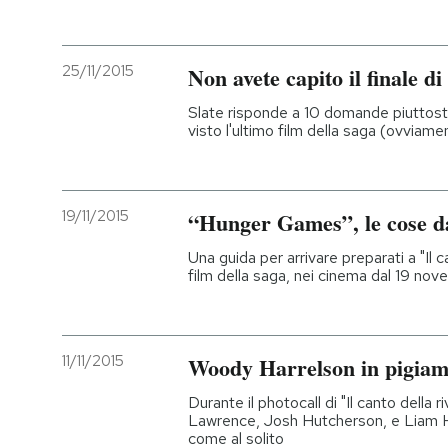
PODCAST
25/11/2015
Non avete capito il finale 
NEWSLETTER
Slate risponde a 10 domande piuttosto
visto l'ultimo film della saga (ovvia
I MIEI PREFERITI
19/11/2015
“Hunger Games”, le cose d
SHOP
Una guida per arrivare preparati a "Il ca
film della saga, nei cinema dal 19 no
CALENDARIO
11/11/2015
Woody Harrelson in pigia
AREA PERSONALE
Durante il photocall di "Il canto della ri
Entra
Lawrence, Josh Hutcherson, e Liam 
come al solito