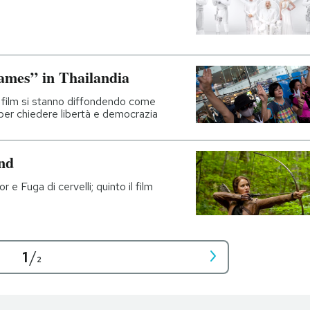
ames” in Thailandia
 e film si stanno diffondendo come
, per chiedere libertà e democrazia
end
e Fuga di cervelli; quinto il film
1
/
2