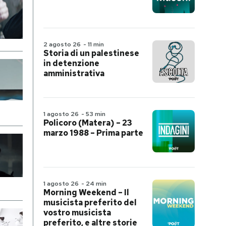
2 agosto 26
-
11 min
Storia di un palestinese
in detenzione
amministrativa
1 agosto 26
-
53 min
Policoro (Matera) – 23
marzo 1988 – Prima parte
1 agosto 26
-
24 min
Morning Weekend – Il
musicista preferito del
vostro musicista
preferito, e altre storie