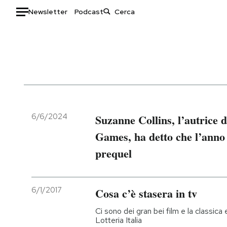
Newsletter
Podcast
Auto
HOME
Italia
Moda
Mondo
Libri
Politica
Consumismi
6/6/2024
Suzanne Collins, l’autrice 
Tecnologia
Storie/Idee
Games, ha detto che l’anno
Internet
Ok Boomer!
prequel
Scienza
Media
Cultura
Europa
Economia
Altrecose
6/1/2017
Cosa c’è stasera in tv
Sport
Mondiali calcio 2026
Ci sono dei gran bei film e la classica 
Lotteria Italia