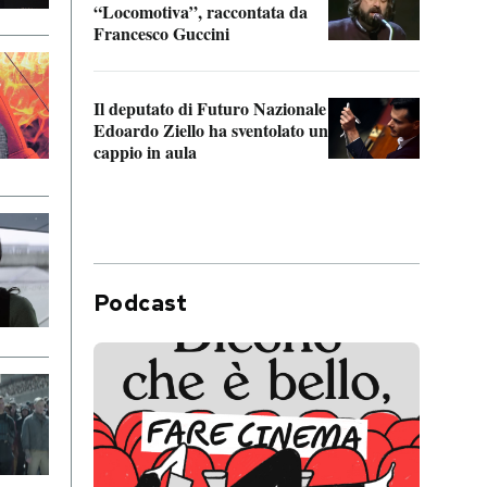
“Locomotiva”, raccontata da
inseg
Francesco Guccini
Khers
Il deputato di Futuro Nazionale
La pl
Edoardo Ziello ha sventolato un
da P
cappio in aula
Podcast