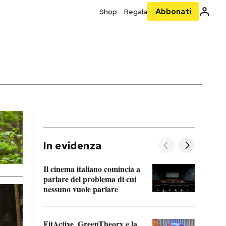
Abbonati
Shop
Regala
In evidenza
Il cinema italiano comincia a
A cos
parlare del problema di cui
nessuno vuole parlare
Cosa 
FitActive, GreenTheory e la