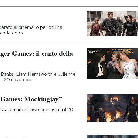
arato al cinema, o per chi l'ha
uccede dopo
ger Games: il canto della
h Banks, Liam Hemsworth e Julienne
lia il 20 novembre
er Games: Mockingjay”
ista Jennifer Lawrence: uscirà il 20