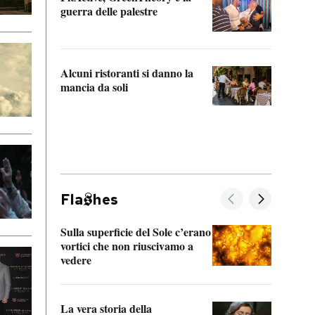
“Odis
guerra delle palestre
Che s
strum
Alcuni ristoranti si danno la
mancia da soli
Fla
hes
Sulla superficie del Sole c’erano
Il fi
vortici che non riuscivamo a
facen
vedere
dentr
La vera storia della
Il vi