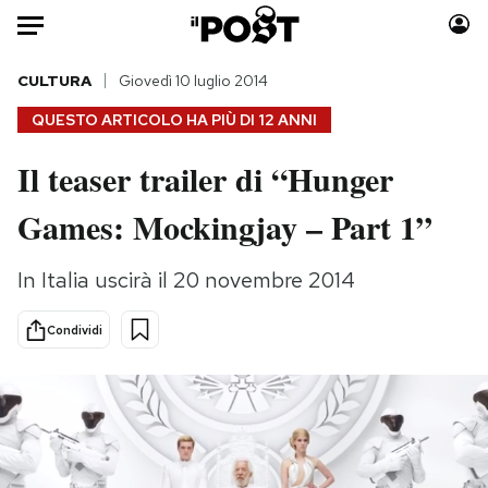
Auto
CULTURA
Giovedì 10 luglio 2014
QUESTO ARTICOLO HA PIÙ DI
12 ANNI
HOME
Il teaser trailer di “Hunger
Italia
Moda
Games: Mockingjay – Part 1”
Mondo
Libri
Politica
Consumismi
In Italia uscirà il 20 novembre 2014
Tecnologia
Storie/Idee
Internet
Ok Boomer!
Condividi
Scienza
Media
Cultura
Europa
Economia
Altrecose
Sport
Mondiali calcio 2026