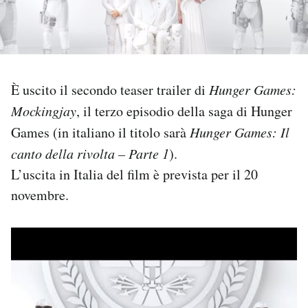
PODCAST
NEWSLETTER
È uscito il secondo teaser trailer di
Hunger Games:
Mockingjay
, il terzo episodio della saga di Hunger
I MIEI PREFERITI
Games (in italiano il titolo sarà
Hunger Games: Il
canto della rivolta – Parte 1
).
SHOP
L’uscita in Italia del film è prevista per il 20
novembre.
CALENDARIO
AREA PERSONALE
Area Personale
Newsletter