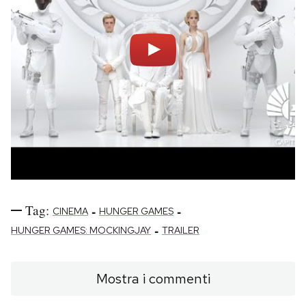
Notifiche mobile
Regala il Post
Hai bisogno di aiuto?
Esci
Tag:
-
-
CINEMA
HUNGER GAMES
-
HUNGER GAMES: MOCKINGJAY
TRAILER
Mostra i commenti