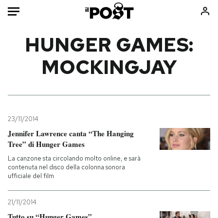
Auto
HUNGER GAMES:
MOCKINGJAY
HOME
Italia
Moda
Mondo
Libri
Politica
Consumismi
23/11/2014
Tecnologia
Storie/Idee
Jennifer Lawrence canta “The Hanging
Internet
Ok Boomer!
Tree” di Hunger Games
Scienza
Media
La canzone sta circolando molto online, e sarà
Cultura
Europa
contenuta nel disco della colonna sonora
ufficiale del film
Economia
Altrecose
Sport
Mondiali calcio 2026
21/11/2014
Tutto su “Hunger Games”