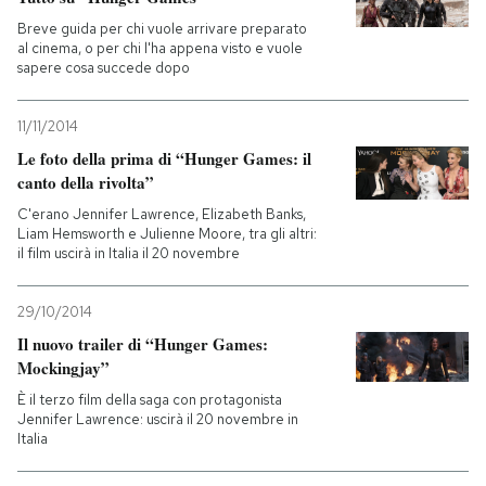
Breve guida per chi vuole arrivare preparato
PODCAST
al cinema, o per chi l'ha appena visto e vuole
sapere cosa succede dopo
NEWSLETTER
11/11/2014
Le foto della prima di “Hunger Games: il
canto della rivolta”
I MIEI PREFERITI
C'erano Jennifer Lawrence, Elizabeth Banks,
Liam Hemsworth e Julienne Moore, tra gli altri:
il film uscirà in Italia il 20 novembre
SHOP
29/10/2014
CALENDARIO
Il nuovo trailer di “Hunger Games:
Mockingjay”
AREA PERSONALE
È il terzo film della saga con protagonista
Jennifer Lawrence: uscirà il 20 novembre in
Italia
Entra