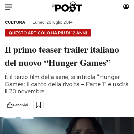
Auto
CULTURA
Lunedì 28 luglio 2014
QUESTO ARTICOLO HA PIÙ DI
12 ANNI
HOME
Il primo teaser trailer italiano
Italia
Moda
del nuovo “Hunger Games”
Mondo
Libri
Politica
Consumismi
È il terzo film della serie, si intitola "Hunger
Tecnologia
Storie/Idee
Games: Il canto della rivolta – Parte 1" e uscirà
Internet
Ok Boomer!
il 20 novembre
Scienza
Media
Cultura
Europa
Condividi
Economia
Altrecose
Sport
Mondiali calcio 2026