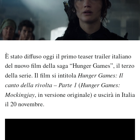
PODCAST
NEWSLETTER
I MIEI PREFERITI
È stato diffuso oggi il primo teaser trailer italiano
del nuovo film della saga “Hunger Games”, il terzo
della serie. Il film si intitola
Hunger Games: Il
SHOP
canto della rivolta – Parte 1
(
Hunger Games:
Mockingjay
, in versione originale) e uscirà in Italia
CALENDARIO
il 20 novembre.
AREA PERSONALE
Area Personale
Newsletter