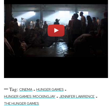
Notifiche mobile
Regala il Post
Hai bisogno di aiuto?
Esci
Tag:
-
-
CINEMA
HUNGER GAMES
-
-
HUNGER GAMES: MOCKINGJAY
JENNIFER LAWRENCE
THE HUNGER GAMES