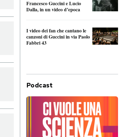
Francesco Guccini e Lucio
“Loco
Dalla, in un video d’epoca
Franc
I video dei fan che cantano le
Il de
canzoni di Guccini in via Paolo
Edoar
Fabbri 43
cappi
Podcast