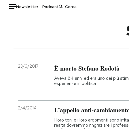
Newsletter
Podcast
Auto
HOME
Italia
Moda
Mondo
Libri
Politica
Consumismi
23/6/2017
È morto Stefano Rodotà
Tecnologia
Storie/Idee
Aveva 84 anni ed era uno dei più stimati
Internet
Ok Boomer!
esperienze in politica
Scienza
Media
Cultura
Europa
Economia
Altrecose
2/4/2014
L’appello anti-cambiament
Sport
Mondiali calcio 2026
I loro toni e i loro argomenti sono irrit
realtà dovremmo ringraziare i professo