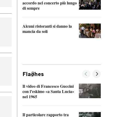
accordo nel concerto più lungo
di sempre
Il ci
parla
Alcuni ristoranti si danno la
nessu
mancia da soli
Fla
hes
Il video di Francesco Guccini
Sulla
con l’eskimo «a Santa Lucia»
vorti
nel 1965
veder
Il particolare rapporto tra
La ve