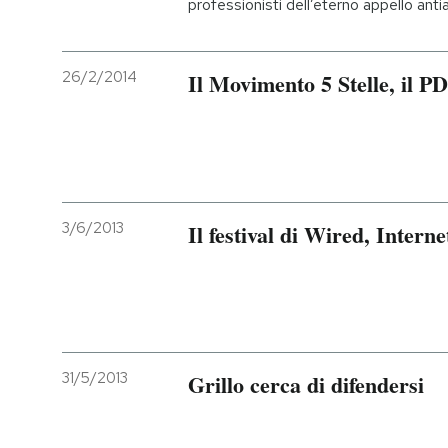
professionisti dell’eterno appello anti
PODCAST
26/2/2014
Il Movimento 5 Stelle, il PD
NEWSLETTER
I MIEI PREFERITI
3/6/2013
Il festival di Wired, Intern
SHOP
CALENDARIO
AREA PERSONALE
31/5/2013
Grillo cerca di difendersi
Entra