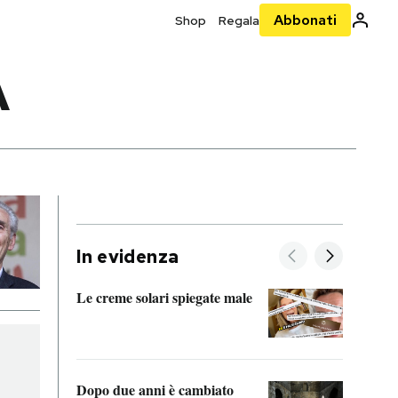
Abbonati
Shop
Regala
À
In evidenza
Le creme solari spiegate male
FitAc
guerr
Dopo due anni è cambiato
A cos