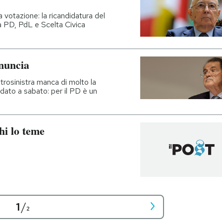
 votazione: la ricandidatura del
a PD, PdL e Scelta Civica
inuncia
ntrosinistra manca di molto la
ato a sabato: per il PD è un
chi lo teme
1
/
2