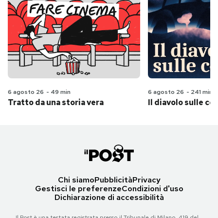
6 agosto 26
-
49 min
6 agosto 26
-
241 min
Tratto da una storia vera
Il diavolo sulle col
Chi siamo
Pubblicità
Privacy
Gestisci le preferenze
Condizioni d'uso
Dichiarazione di accessibilità
Il Post è una testata registrata presso il Tribunale di Milano, 419 del