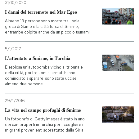
31/10/2020
I danni del terremoto nel Mar Egeo
PODCAST
Almeno 19 persone sono morte tra l'isola
greca di Samo e la città turca di Smirne,
entrambe colpite anche da un piccolo tsunami
NEWSLETTER
5/1/2017
I MIEI PREFERITI
L’attentato a Smirne, in Turchia
È esplosa un'autobomba vicino al tribunale
della città, poi tre uomini armati hanno
SHOP
cominciato a sparare: sono state uccise
almeno due persone
CALENDARIO
29/4/2016
La vita nel campo profughi di Smirne
AREA PERSONALE
Un fotografo di Getty Images è stato in uno
dei campi aperti in Turchia per accogliere i
Entra
migranti provenienti soprattutto dalla Siria