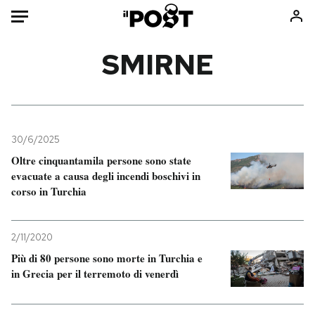
Auto
SMIRNE
HOME
Italia
Moda
Mondo
Libri
30/6/2025
Politica
Consumismi
Oltre cinquantamila persone sono state
evacuate a causa degli incendi boschivi in
Tecnologia
Storie/Idee
corso in Turchia
Internet
Ok Boomer!
Scienza
Media
2/11/2020
Cultura
Europa
Più di 80 persone sono morte in Turchia e
Economia
Altrecose
in Grecia per il terremoto di venerdì
Sport
Mondiali calcio 2026