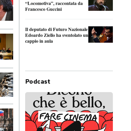
“Locomotiva”, raccontata da
inseg
Francesco Guccini
Khers
Il deputato di Futuro Nazionale
La pl
Edoardo Ziello ha sventolato un
da P
cappio in aula
Podcast