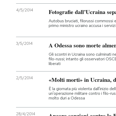
4/5/2014
Fotografie dall’Ucraina sep
PODCAST
Autobus bruciati, filorussi commossi e u
primo ministro ucraino accusa i servizi
NEWSLETTER
3/5/2014
A Odessa sono morte almen
I MIEI PREFERITI
Gli scontri in Ucraina sono culminati ne
filo-russi; intanto gli osservatori OSC
SHOP
liberati
2/5/2014
«Molti morti» in Ucraina, d
CALENDARIO
È la giornata più violenta dall'inizio dell
un'operazione militare contro i filo-rus
AREA PERSONALE
molto duri a Odessa
Entra
28/4/2014
Ancora sanzioni contro la 