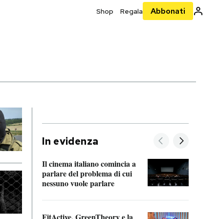
Abbonati
Shop
Regala
In evidenza
Il cinema italiano comincia a
A cos
parlare del problema di cui
nessuno vuole parlare
Cosa 
FitActive, GreenTheory e la