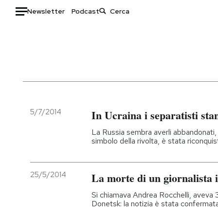
Newsletter
Podcast
Auto
HOME
Italia
Moda
Mondo
Libri
Politica
Consumismi
5/7/2014
In Ucraina i separatisti st
Tecnologia
Storie/Idee
La Russia sembra averli abbandonati, 
Internet
Ok Boomer!
simbolo della rivolta, è stata riconquis
Scienza
Media
Cultura
Europa
25/5/2014
La morte di un giornalista 
Economia
Altrecose
Sport
Mondiali calcio 2026
Si chiamava Andrea Rocchelli, aveva 3
Donetsk: la notizia è stata confermata