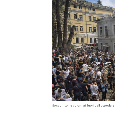
PODCAST
NEWSLETTER
I MIEI PREFERITI
SHOP
CALENDARIO
AREA PERSONALE
Area Personale
Soccorritori e volontari fuori dall'osped
Newsletter