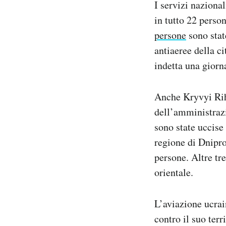
I servizi naziona
in tutto 22 perso
persone
sono state
antiaeree della ci
indetta una giorna
Anche Kryvyi Rih,
dell’amministrazi
sono state uccise 
regione di Dnipro
persone. Altre tr
orientale.
L’aviazione ucrain
contro il suo terr