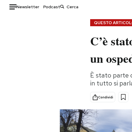
Newsletter
Podcast
Auto
QUESTO ARTICOLO
C’è stat
HOME
Italia
Moda
un osped
Mondo
Libri
Politica
Consumismi
È stato parte d
Tecnologia
Storie/Idee
in tutto si par
Internet
Ok Boomer!
Scienza
Media
Condividi
Cultura
Europa
Economia
Altrecose
Sport
Mondiali calcio 2026