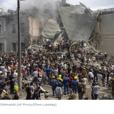
ale Okhmatdit (AP Photo/Efrem Lukatsky)