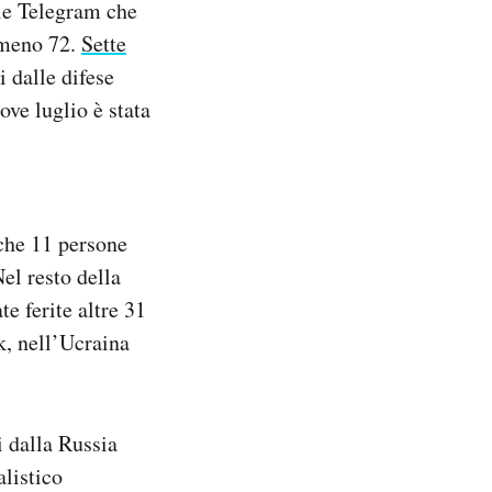
le Telegram che
almeno 72.
Sette
i dalle difese
ove luglio è stata
he 11 persone
Nel resto della
e ferite altre 31
k, nell’Ucraina
i dalla Russia
alistico