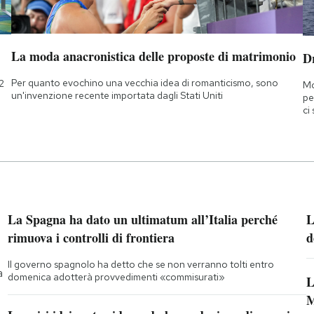
La moda anacronistica delle proposte di matrimonio
D
Per quanto evochino una vecchia idea di romanticismo, sono
2
Mo
un'invenzione recente importata dagli Stati Uniti
pe
ci
La Spagna ha dato un ultimatum all’Italia perché
L
rimuova i controlli di frontiera
d
Il governo spagnolo ha detto che se non verranno tolti entro
a
domenica adotterà provvedimenti «commisurati»
L
M