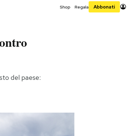
Abbonati
Shop
Regala
contro
esto del paese: