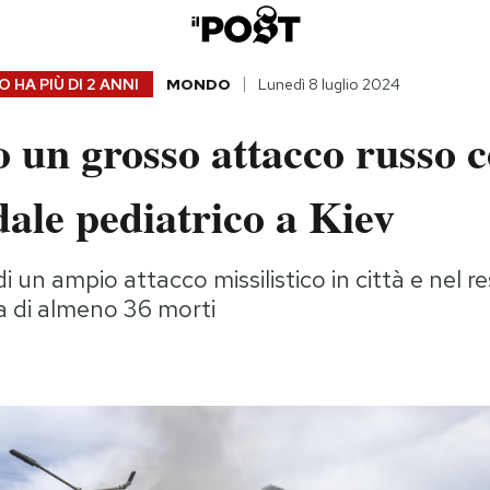
 HA PIÙ DI
2 ANNI
MONDO
Lunedì 8 luglio 2024
o un grosso attacco russo 
ale pediatrico a Kiev
i un ampio attacco missilistico in città e nel r
la di almeno 36 morti