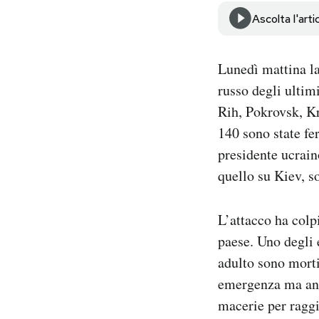
Notifiche mobile
Ascolta l'arti
Regala il Post
Hai bisogno di aiuto?
Lunedì mattina la
Esci
russo degli ultimi
Rih, Pokrovsk, K
140 sono state fe
presidente ucrain
quello su Kiev, so
L’attacco ha colp
paese. Uno degli 
adulto sono morti,
emergenza ma anch
macerie per raggi