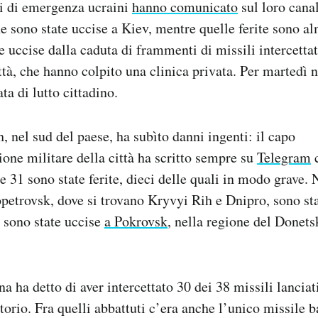
li di emergenza ucraini
hanno comunicato
sul loro cana
ne sono state uccise a Kiev, mentre quelle ferite sono 
 uccise dalla caduta di frammenti di missili intercettat
ttà, che hanno colpito una clinica privata. Per martedì n
ta di lutto cittadino.
 nel sud del paese, ha subìto danni ingenti: il capo
one militare della città ha scritto sempre su
Telegram
c
e 31 sono state ferite, dieci delle quali in modo grave. 
petrovsk, dove si trovano Kryvyi Rih e Dnipro, sono stat
e sono state uccise
a Pokrovsk
, nella regione del Donets
a ha detto di aver intercettato 30 dei 38 missili lanciat
itorio. Fra quelli abbattuti c’era anche l’unico missile b