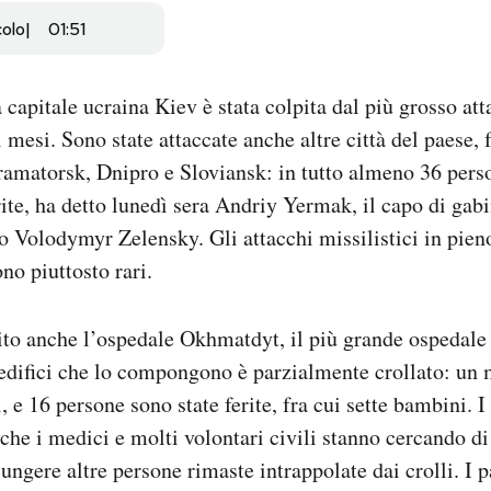
colo
01:51
 capitale ucraina Kiev è stata colpita dal più grosso att
 mesi. Sono state attaccate anche altre città del paese, 
ramatorsk, Dnipro e Sloviansk: in tutto almeno 36 pers
rite, ha detto lunedì sera Andriy Yermak, il capo di gabi
o Volodymyr Zelensky. Gli attacchi missilistici in pie
no piuttosto rari.
ito anche l’ospedale Okhmatdyt, il più grande ospedale 
edifici che lo compongono è parzialmente crollato: un 
 e 16 persone sono state ferite, fra cui sette bambini. I 
e i medici e molti volontari civili stanno cercando di
ungere altre persone rimaste intrappolate dai crolli. I p