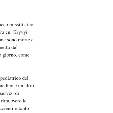
acco missilistico
fra cui Kryvyi
one sono morte e
netto del
no giorno, come
pediatrico del
medico e un altro
servizi di
 rimuovere le
azienti intanto