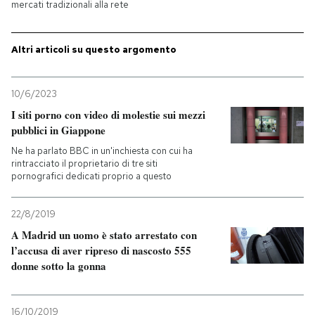
mercati tradizionali alla rete
PODCAST
Altri articoli su questo argomento
NEWSLETTER
10/6/2023
I siti porno con video di molestie sui mezzi
I MIEI PREFERITI
pubblici in Giappone
Ne ha parlato BBC in un'inchiesta con cui ha
rintracciato il proprietario di tre siti
SHOP
pornografici dedicati proprio a questo
CALENDARIO
22/8/2019
A Madrid un uomo è stato arrestato con
l’accusa di aver ripreso di nascosto 555
AREA PERSONALE
donne sotto la gonna
Entra
16/10/2019