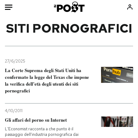
Auto
SITI PORNOGRAFICI
HOME
Italia
Moda
Mondo
Libri
27/6/2025
Politica
Consumismi
La Corte Suprema degli Stati Uniti ha
confermato la legge del Texas che impone
Tecnologia
Storie/Idee
la verifica dell’età degli utenti dei siti
Internet
Ok Boomer!
pornografici
Scienza
Media
Cultura
Europa
4/10/2011
Economia
Altrecose
Gli affari del porno su Internet
Sport
Mondiali calcio 2026
L'Economist racconta a che punto è il
passaggio dell'industria pornografica dai