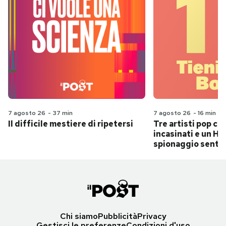
7 agosto 26
-
37 min
7 agosto 26
-
16 min
Il difficile mestiere di ripetersi
Tre artisti pop ch
incasinati e un Hit
spionaggio senti
Chi siamo
Pubblicità
Privacy
Gestisci le preferenze
Condizioni d'uso