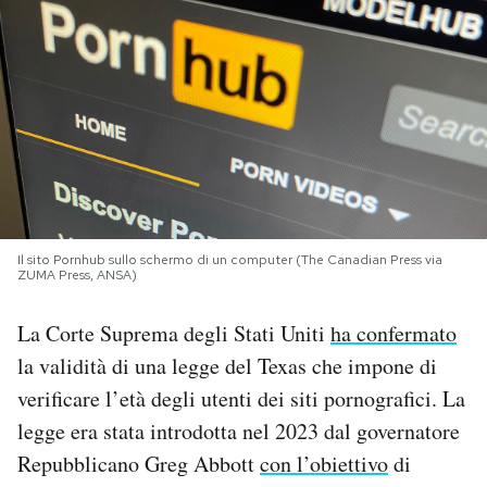
PODCAST
NEWSLETTER
I MIEI PREFERITI
SHOP
Il sito Pornhub sullo schermo di un computer (The Canadian Press via
ZUMA Press, ANSA)
La Corte Suprema degli Stati Uniti
ha confermato
CALENDARIO
la validità di una legge del Texas che impone di
verificare l’età degli utenti dei siti pornografici. La
AREA PERSONALE
legge era stata introdotta nel 2023 dal governatore
Area Personale
Repubblicano Greg Abbott
con l’obiettivo
di
Newsletter