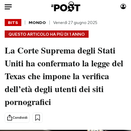
Auto
BITS
MONDO
Venerdì 27 giugno 2025
QUESTO ARTICOLO HA PIÙ DI
1 ANNO
HOME
La Corte Suprema degli Stati
Italia
Moda
Mondo
Libri
Uniti ha confermato la legge del
Politica
Consumismi
Texas che impone la verifica
Tecnologia
Storie/Idee
Internet
Ok Boomer!
dell’età degli utenti dei siti
Scienza
Media
pornografici
Cultura
Europa
Economia
Altrecose
Sport
Mondiali calcio 2026
Condividi