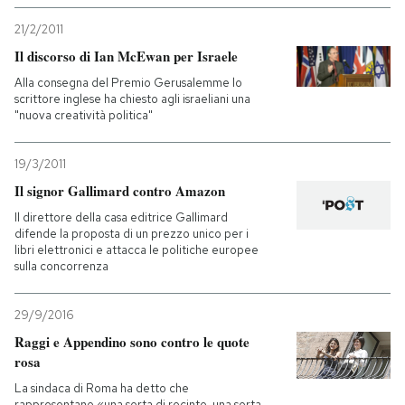
21/2/2011
Il discorso di Ian McEwan per Israele
Alla consegna del Premio Gerusalemme lo
scrittore inglese ha chiesto agli israeliani una
"nuova creatività politica"
19/3/2011
Il signor Gallimard contro Amazon
Il direttore della casa editrice Gallimard
difende la proposta di un prezzo unico per i
libri elettronici e attacca le politiche europee
sulla concorrenza
29/9/2016
Raggi e Appendino sono contro le quote
rosa
La sindaca di Roma ha detto che
rappresentano «una sorta di recinto, una sorta