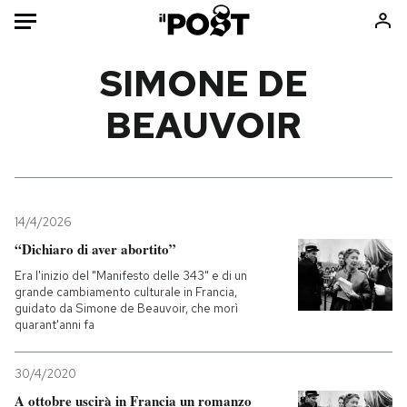
Auto
SIMONE DE
BEAUVOIR
HOME
Italia
Moda
Mondo
Libri
Politica
Consumismi
14/4/2026
Tecnologia
Storie/Idee
“Dichiaro di aver abortito”
Internet
Ok Boomer!
Era l'inizio del "Manifesto delle 343" e di un
Scienza
Media
grande cambiamento culturale in Francia,
guidato da Simone de Beauvoir, che morì
Cultura
Europa
quarant'anni fa
Economia
Altrecose
Sport
Mondiali calcio 2026
30/4/2020
A ottobre uscirà in Francia un romanzo