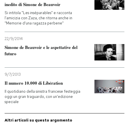
inedito di Simone de Beauvoir
PODCAST
Si intitola "Les inséparables" e racconta
l'amicizia con Zaza, che ritorna anche in
"Memorie d'una ragazza perbene"
NEWSLETTER
22/9/2014
Simone de Beauvoir e le aspettative del
I MIEI PREFERITI
futuro
SHOP
9/7/2013
Il numero 10.000 di Libération
CALENDARIO
Il quotidiano della sinistra francese festeggia
oggi un gran traguardo, con un'edizione
speciale
AREA PERSONALE
Entra
Altri articoli su questo argomento