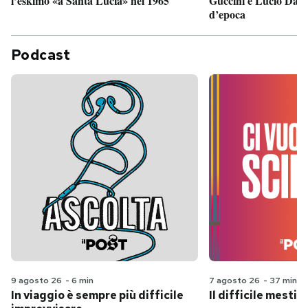
Guccini e Lucio Dalla
l’eskimo «a Santa Lucia» nel 1965
d’epoca
Podcast
9 agosto 26
-
6 min
7 agosto 26
-
37 min
In viaggio è sempre più difficile
Il difficile mestie