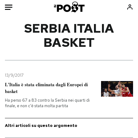
Auto
SERBIA ITALIA
BASKET
HOME
Italia
Moda
Mondo
Libri
Politica
Consumismi
13/9/2017
Tecnologia
Storie/Idee
L’Italia è stata eliminata dagli Europei di
Internet
Ok Boomer!
basket
Scienza
Media
Ha perso 67 a 83 contro la Serbia nei quarti di
Cultura
Europa
finale, e non c'è stata molta partita
Economia
Altrecose
Sport
Mondiali calcio 2026
Altri articoli su questo argomento