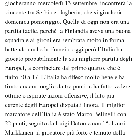
giocheranno mercoledì 13 settembre, incontrerà la
Notifiche mobile
vincente tra Serbia e Ungheria, che si giocherà
Regala il Post
domenica pomeriggio. Quella di oggi non era una
Hai bisogno di aiuto?
Esci
partita facile, perché la Finlandia aveva una buona
squadra e ai gironi era sembrata molto in forma,
battendo anche la Francia: oggi però l’Italia ha
giocato probabilmente la sua migliore partita degli
Europei, a cominciare dal primo quarto, che è
finito 30 a 17. L’Italia ha difeso molto bene e ha
tirato ancora meglio da tre punti, e ha fatto vedere
ottime e ispirate azioni offensive, il lato più
carente degli Europei disputati finora. Il miglior
marcatore dell’Italia è stato Marco Belinelli con
22 punti, seguito da Luigi Datome con 15. Lauri
Markkanen, il giocatore più forte e temuto della