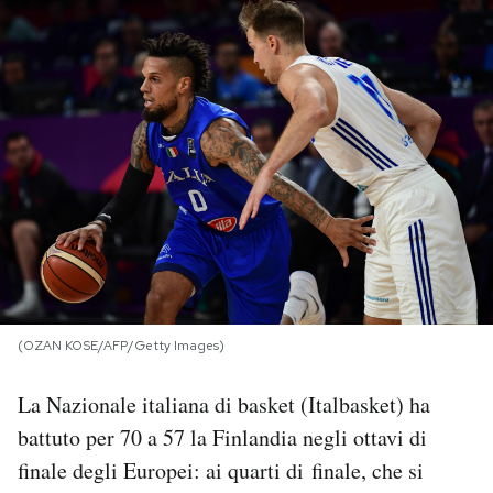
PODCAST
NEWSLETTER
I MIEI PREFERITI
SHOP
CALENDARIO
(OZAN KOSE/AFP/Getty Images)
La Nazionale italiana di basket (Italbasket) ha
AREA PERSONALE
battuto per 70 a 57 la Finlandia negli ottavi di
Area Personale
finale degli Europei: ai quarti di finale, che si
Newsletter