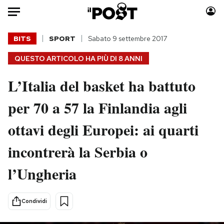
Auto
BITS
SPORT
Sabato 9 settembre 2017
QUESTO ARTICOLO HA PIÙ DI
8 ANNI
HOME
L’Italia del basket ha battuto
Italia
Moda
Mondo
Libri
per 70 a 57 la Finlandia agli
Politica
Consumismi
ottavi degli Europei: ai quarti
Tecnologia
Storie/Idee
Internet
Ok Boomer!
incontrerà la Serbia o
Scienza
Media
l’Ungheria
Cultura
Europa
Economia
Altrecose
Sport
Mondiali calcio 2026
Condividi