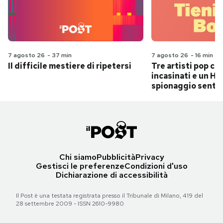
7 agosto 26
-
37 min
7 agosto 26
-
16 min
Il difficile mestiere di ripetersi
Tre artisti pop ch
incasinati e un Hit
spionaggio senti
Chi siamo
Pubblicità
Privacy
Gestisci le preferenze
Condizioni d'uso
Dichiarazione di accessibilità
Il Post è una testata registrata presso il Tribunale di Milano, 419 del
28 settembre 2009 - ISSN 2610-9980