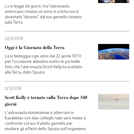
Lo si legge da giorni, ma l’astronauta
americano rimasto un anno in orbita non è
PODCAST
diventato “diverso” dal suo gemello rimasto
sulla Terra
NEWSLETTER
22/4/2016
Oggi è la Giornata della Terra
I MIEI PREFERITI
La si festeggia ogni anno dal 22 aprile 1970:
per l'occasione abbiamo scelto le più belle
foto che l'astronauta Scott Kelly ha scattato
SHOP
alla Terra, dallo Spazio
2/3/2016
CALENDARIO
Scott Kelly è tornato sulla Terra dopo 340
giorni
AREA PERSONALE
L'astronauta statunitense è atterrato in
Kazakistan con due colleghi russi: sarà messo a
Entra
confronto col suo fratello gemello per
studiare gli effetti dello Spazio sull'organismo