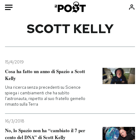
Auto
SCOTT KELLY
HOME
Italia
Moda
Mondo
Libri
15/4/2019
Politica
Consumismi
Cosa ha fatto un anno di Spazio a Scott
Kelly
Tecnologia
Storie/Idee
Una ricerca senza precedenti su Science
Internet
Ok Boomer!
spiega i cambiamenti che ha subìto
Scienza
Media
l'astronauta, rispetto al suo fratello gemello
rimasto sulla Terra
Cultura
Europa
Economia
Altrecose
16/3/2018
Sport
Mondiali calcio 2026
No, lo Spazio non ha “cambiato il 7 per
cento del DNA” di Scott Kelly