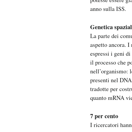
anno sulla ISS.
Genetica spazia
La parte dei comu
aspetto ancora. 
espressi i geni d
il processo che p
nell’organismo: l
presenti nel DNA
tradotte per costr
quanto mRNA vien
7 per cento
I ricercatori han