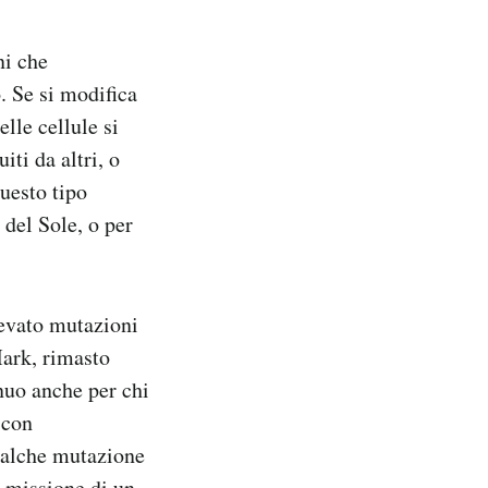
ni che
. Se si modifica
lle cellule si
ti da altri, o
uesto tipo
 del Sole, o per
levato mutazioni
Mark, rimasto
nuo anche per chi
 con
ualche mutazione
a missione di un