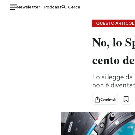
Newsletter
Podcast
Auto
QUESTO ARTICOLO
No, lo S
HOME
Italia
Moda
cento de
Mondo
Libri
Politica
Consumismi
Lo si legge da
Tecnologia
Storie/Idee
non è diventat
Internet
Ok Boomer!
Scienza
Media
Condividi
Cultura
Europa
Economia
Altrecose
Sport
Mondiali calcio 2026