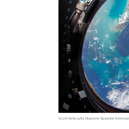
PODCAST
NEWSLETTER
I MIEI PREFERITI
SHOP
CALENDARIO
AREA PERSONALE
Area Personale
Scott Kelly sulla Stazione Spaziale Interna
Newsletter