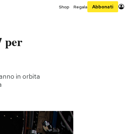
Abbonati
Shop
Regala
7 per
anno in orbita
a