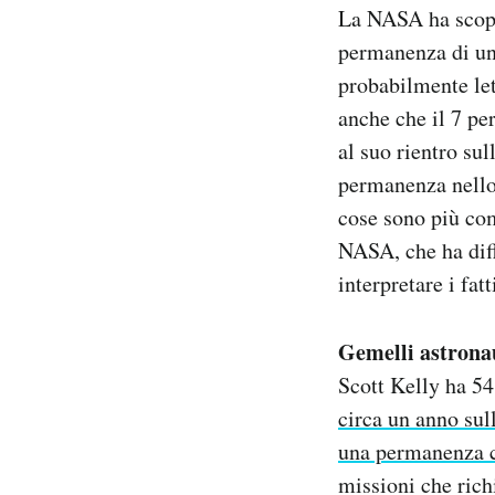
La NASA ha scope
Notifiche mobile
Regala il Post
permanenza di un
Hai bisogno di aiuto?
probabilmente lett
Esci
anche che il 7 pe
al suo rientro su
permanenza nello
cose sono più com
NASA, che ha dif
interpretare i fa
Gemelli astrona
Scott Kelly ha 54
circa un anno sul
una permanenza c
missioni che rich