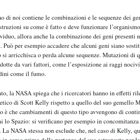
o di noi contiene le combinazioni e le sequenze dei ge
istruzioni su come è fatto e deve funzionare l’organismo
viduo, allora anche la combinazione dei geni presenti ne
. Può per esempio accadere che alcuni geni siano sostitui
 si arricchisca o perda alcune sequenze. Mutazioni di q
dotte da vari fattori, come l’esposizione ai raggi nocivi
dini come il fumo.
o, la NASA spiega che i ricercatori hanno in effetti ri
etico di Scott Kelly rispetto a quello del suo gemello 
atto è che cambiamenti di questo tipo avvengono di conti
i lo Spazio: si verificano per esempio in concomitanza
. La NASA stessa non esclude che, nel caso di Kelly, q
à in corso prima della partenza del suo astronauta per l