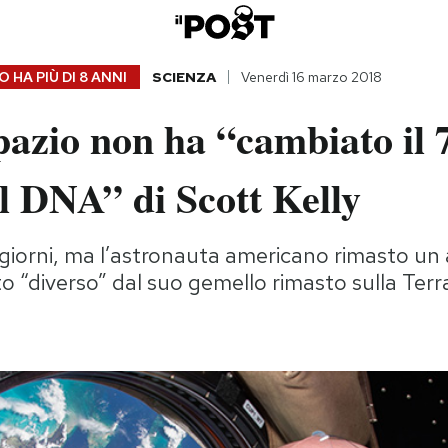
 HA PIÙ DI
8 ANNI
SCIENZA
Venerdì 16 marzo 2018
pazio non ha “cambiato il 
l DNA” di Scott Kelly
 giorni, ma l’astronauta americano rimasto un 
o “diverso” dal suo gemello rimasto sulla Terr