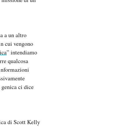
a a un altro
in cui vengono
ica
” intendiamo
urre qualcosa
 informazioni
ssivamente
e genica ci dice
ica di Scott Kelly