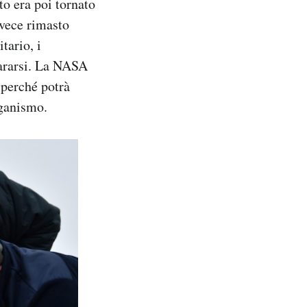
to era poi tornato
nvece rimasto
tario, i
pararsi. La NASA
, perché potrà
rganismo.