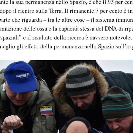
nte la sua permanenza nello Spazio, e che il 93 per cen
dopo il rientro sulla Terra. Il rimanente 7 per cento è i
parte che riguarda – tra le altre cose – il sistema immuni
mazione delle ossa e la capacità stessa del DNA di ri
 spaziali” e il risultato della ricerca è davvero notevole
 meglio gli effetti della permanenza nello Spazio sull’o