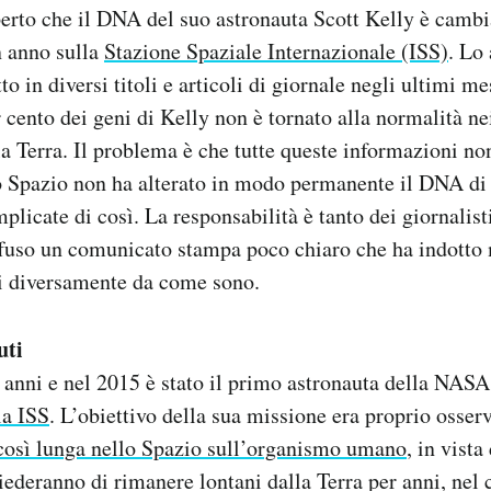
rto che il DNA del suo astronauta Scott Kelly è camb
 anno sulla
Stazione Spaziale Internazionale (ISS)
. Lo
o in diversi titoli e articoli di giornale negli ultimi me
r cento dei geni di Kelly non è tornato alla normalità n
lla Terra. Il problema è che tutte queste informazioni no
 Spazio non ha alterato in modo permanente il DNA di 
plicate di così. La responsabilità è tanto dei giornalist
fuso un comunicato stampa poco chiaro che ha indotto 
tti diversamente da come sono.
uti
 anni e nel 2015 è stato il primo astronauta della NAS
la ISS
. L’obiettivo della sua missione era proprio osser
osì lunga nello Spazio sull’organismo umano
, in vista
iederanno di rimanere lontani dalla Terra per anni, nel