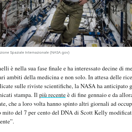
tazione Spaziale Internazionale (NASA.gov)
lli è nella sua fase finale e ha interessato decine di me
ari ambiti della medicina e non solo. In attesa delle rice
cate sulle riviste scientifiche, la NASA ha anticipato gl
icati stampa. Il
più recente
è di fine gennaio e da allora
te, che a loro volta hanno spinto altri giornali ad occu
so mito del 7 per cento del DNA di Scott Kelly modifica
ente”.