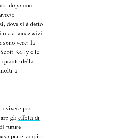
iato dopo una
 avrete
si, dove si è detto
ei mesi successivi
n sono vere: la
Scott Kelly e le
i quanto della
molti a
A a
vivere per
vare gli
effetti di
 di future
 caso per esempio