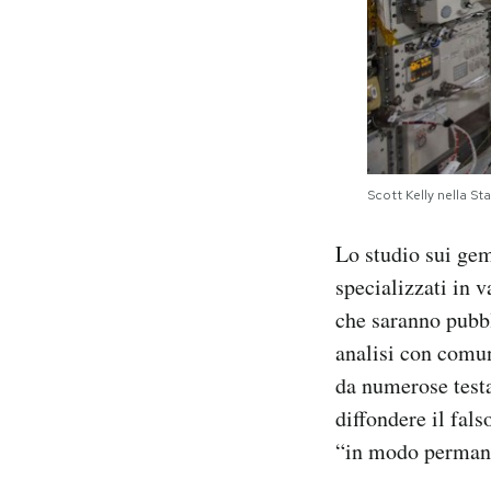
Scott Kelly nella S
Lo studio sui geme
specializzati in v
che saranno pubbli
analisi con comun
da numerose testa
diffondere il fal
“in modo perman