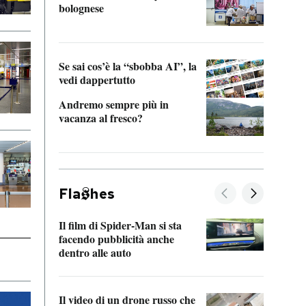
bolognese
Tom 
Se sai cos’è la “sbobba AI”, la
vedi dappertutto
Andremo sempre più in
vacanza al fresco?
Fla
hes
Il film di Spider-Man si sta
La de
facendo pubblicità anche
Franc
dentro alle auto
dello
Il video di un drone russo che
Una 