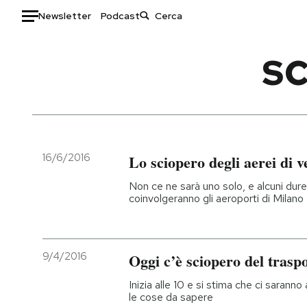
Newsletter
Podcast
Auto
SC
HOME
Italia
Moda
Mondo
Libri
Politica
Consumismi
16/6/2016
Lo sciopero degli aerei di 
Tecnologia
Storie/Idee
Non ce ne sarà uno solo, e alcuni dure
Internet
Ok Boomer!
coinvolgeranno gli aeroporti di Milano
Scienza
Media
Cultura
Europa
Economia
Altrecose
9/4/2016
Oggi c’è sciopero del trasp
Sport
Mondiali calcio 2026
Inizia alle 10 e si stima che ci saranno a
le cose da sapere