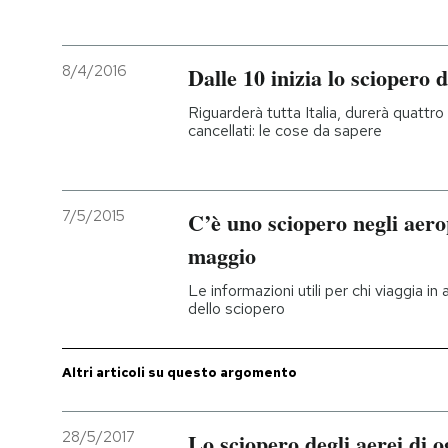
PODCAST
8/4/2016
Dalle 10 inizia lo sciopero d
NEWSLETTER
Riguarderà tutta Italia, durerà quattr
cancellati: le cose da sapere
I MIEI PREFERITI
7/5/2015
C’è uno sciopero negli aerop
SHOP
maggio
Le informazioni utili per chi viaggia in a
CALENDARIO
dello sciopero
AREA PERSONALE
Altri articoli su questo argomento
Entra
28/5/2017
Lo sciopero degli aerei di og