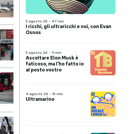
5 agosto 26
-
47 min
I ricchi, gli ultraricchi e noi, con Evan
Osnos
5 agosto 26
-
11 min
Ascoltare Elon Musk è
faticoso, ma l’ho fatto io
al posto vostro
4 agosto 26
-
15 min
Ultramarino