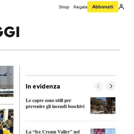
Abbonati
Shop
Regala
GGI
In evidenza
Le capre sono utili per
prevenire gli incendi boschivi
Le si
acces
La “Ice Cream Valley” nel
Prepa