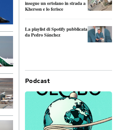
insegue un ortolano in strada a
statun
Kherson e lo ferisce
afric
La playlist di Spotify pubblicata
Quan
da Pedro Sánchez
magli
consi
difen
Podcast