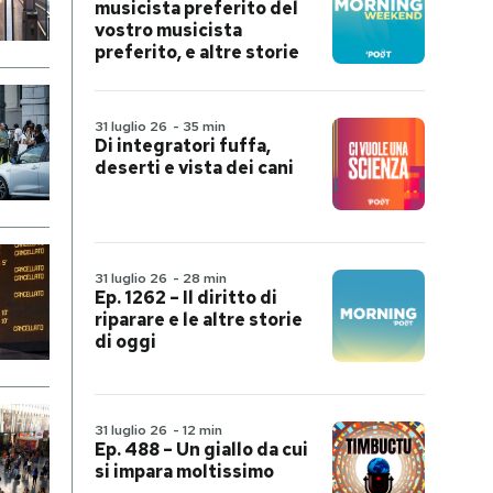
musicista preferito del
vostro musicista
preferito, e altre storie
31 luglio 26
-
35 min
Di integratori fuffa,
deserti e vista dei cani
31 luglio 26
-
28 min
Ep. 1262 – Il diritto di
riparare e le altre storie
di oggi
31 luglio 26
-
12 min
Ep. 488 – Un giallo da cui
si impara moltissimo