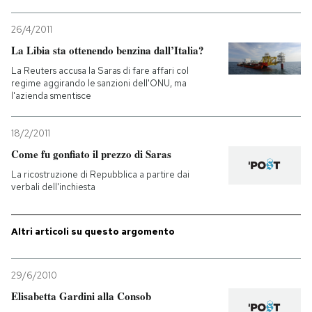
PODCAST
26/4/2011
La Libia sta ottenendo benzina dall’Italia?
La Reuters accusa la Saras di fare affari col
NEWSLETTER
regime aggirando le sanzioni dell'ONU, ma
l'azienda smentisce
I MIEI PREFERITI
18/2/2011
Come fu gonfiato il prezzo di Saras
SHOP
La ricostruzione di Repubblica a partire dai
verbali dell'inchiesta
CALENDARIO
Altri articoli su questo argomento
AREA PERSONALE
29/6/2010
Entra
Elisabetta Gardini alla Consob