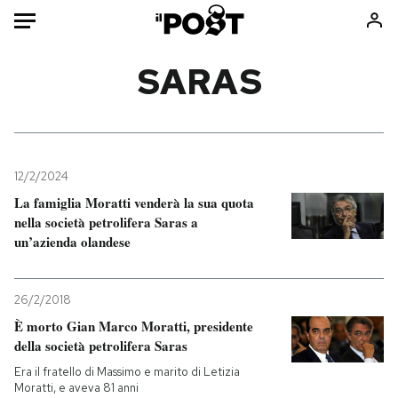
Auto
SARAS
HOME
Italia
Moda
Mondo
Libri
12/2/2024
Politica
Consumismi
La famiglia Moratti venderà la sua quota
nella società petrolifera Saras a
Tecnologia
Storie/Idee
un’azienda olandese
Internet
Ok Boomer!
Scienza
Media
26/2/2018
Cultura
Europa
È morto Gian Marco Moratti, presidente
Economia
Altrecose
della società petrolifera Saras
Sport
Mondiali calcio 2026
Era il fratello di Massimo e marito di Letizia
Moratti, e aveva 81 anni