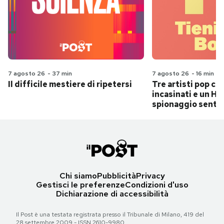
7 agosto 26
-
37 min
7 agosto 26
-
16 min
Il difficile mestiere di ripetersi
Tre artisti pop ch
incasinati e un Hit
spionaggio senti
Chi siamo
Pubblicità
Privacy
Gestisci le preferenze
Condizioni d'uso
Dichiarazione di accessibilità
Il Post è una testata registrata presso il Tribunale di Milano, 419 del
28 settembre 2009 - ISSN 2610-9980