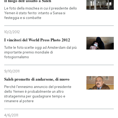
Il luogo dell’assalto a Saleh
Le foto della moschea in cui il presidente dello
PODCAST
Yemen è stato ferito: intanto a Sanaa si
festeggia e si combatte
NEWSLETTER
10/2/2012
I vincitori del World Press Photo 2012
I MIEI PREFERITI
Tutte le foto scelte oggi ad Amsterdam dal più
importante premio mondiale di
fotogiornalismo
SHOP
9/10/2011
Saleh promette di andarsene, di nuovo
CALENDARIO
Perché l'ennesimo annuncio del presidente
dello Yemen è probabilmente un altro
stratagemma per guadagnare tempo e
AREA PERSONALE
rimanere al potere
Entra
4/6/2011