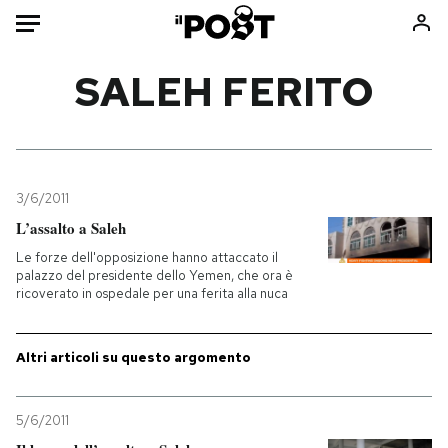
Auto
SALEH FERITO
HOME
Italia
Moda
Mondo
Libri
3/6/2011
Politica
Consumismi
L’assalto a Saleh
Tecnologia
Storie/Idee
Le forze dell'opposizione hanno attaccato il
palazzo del presidente dello Yemen, che ora è
Internet
Ok Boomer!
ricoverato in ospedale per una ferita alla nuca
Scienza
Media
Cultura
Europa
Altri articoli su questo argomento
Economia
Altrecose
Sport
Mondiali calcio 2026
5/6/2011