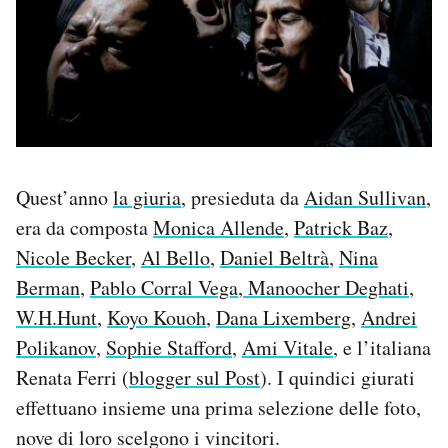
Quest’anno
la giuria
, presieduta da
Aidan Sullivan
,
era da composta
Monica Allende
,
Patrick Baz
,
Nicole Becker
,
Al Bello
,
Daniel Beltrà
,
Nina
Berman
,
Pablo Corral Vega
,
Manoocher Deghati
,
W.H.Hunt
,
Koyo Kouoh
,
Dana Lixemberg
,
Andrei
Polikanov
,
Sophie Stafford
,
Ami Vitale
, e l’italiana
Renata Ferri (
blogger sul Post
). I quindici giurati
effettuano insieme una prima selezione delle foto,
nove di loro scelgono i vincitori.