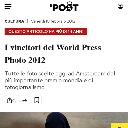
Auto
CULTURA
Venerdì 10 febbraio 2012
QUESTO ARTICOLO HA PIÙ DI
14 ANNI
HOME
I vincitori del World Press
Italia
Moda
Photo 2012
Mondo
Libri
Politica
Consumismi
Tutte le foto scelte oggi ad Amsterdam dal
Tecnologia
Storie/Idee
più importante premio mondiale di
Internet
Ok Boomer!
fotogiornalismo
Scienza
Media
Cultura
Europa
Condividi
Economia
Altrecose
Sport
Mondiali calcio 2026