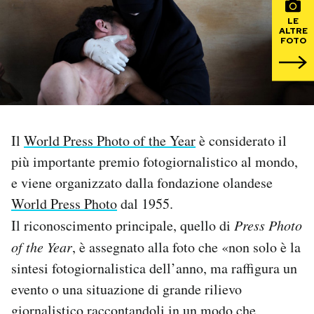
LE
PODCAST
ALTRE
FOTO
NEWSLETTER
I MIEI PREFERITI
Il
World Press Photo of the Year
è considerato il
più importante premio fotogiornalistico al mondo,
SHOP
e viene organizzato dalla fondazione olandese
World Press Photo
dal 1955.
CALENDARIO
Il riconoscimento principale, quello di
Press Photo
of the Year
, è assegnato alla foto che «non solo è la
AREA PERSONALE
sintesi fotogiornalistica dell’anno, ma raffigura un
evento o una situazione di grande rilievo
Area Personale
Newsletter
giornalistico raccontandoli in un modo che