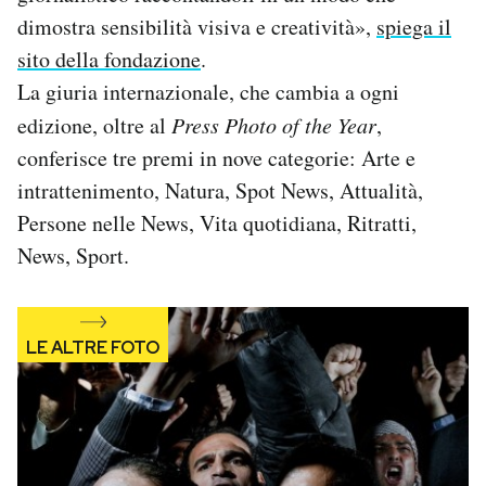
Notifiche mobile
dimostra sensibilità visiva e creatività»,
spiega il
Regala il Post
sito della fondazione
.
Hai bisogno di aiuto?
La giuria internazionale, che cambia a ogni
Esci
edizione, oltre al
Press Photo of the Year
,
conferisce tre premi in nove categorie: Arte e
intrattenimento, Natura, Spot News, Attualità,
Persone nelle News, Vita quotidiana, Ritratti,
News, Sport.