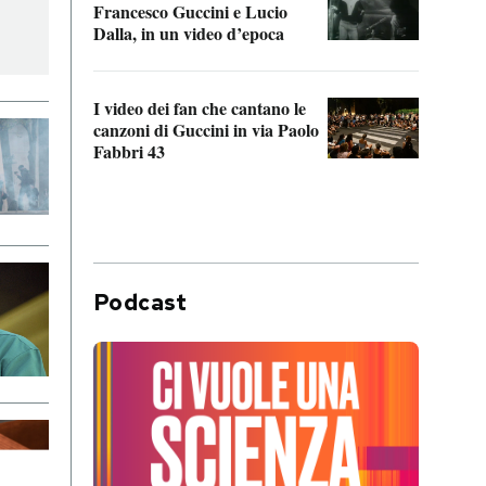
Francesco Guccini e Lucio
“Loco
Dalla, in un video d’epoca
Franc
I video dei fan che cantano le
Il de
canzoni di Guccini in via Paolo
Edoar
Fabbri 43
cappi
Podcast