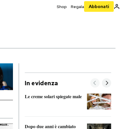
Abbonati
Shop
Regala
In evidenza
Le creme solari spiegate male
FitAc
guerr
Dopo due anni è cambiato
A cos