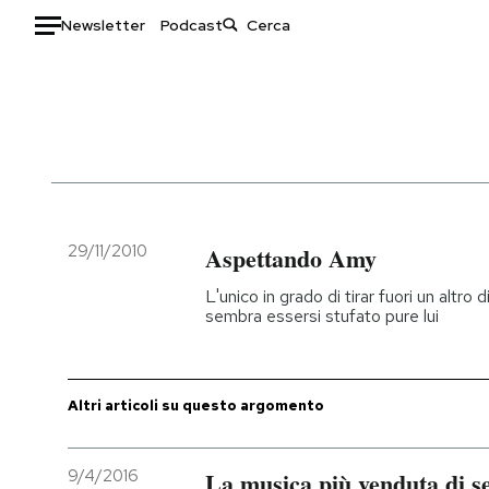
Newsletter
Podcast
Auto
HOME
Italia
Moda
Mondo
Libri
Politica
Consumismi
29/11/2010
Aspettando Amy
Tecnologia
Storie/Idee
L'unico in grado di tirar fuori un altr
Internet
Ok Boomer!
sembra essersi stufato pure lui
Scienza
Media
Cultura
Europa
Economia
Altrecose
Altri articoli su questo argomento
Sport
Mondiali calcio 2026
9/4/2016
La musica più venduta di s