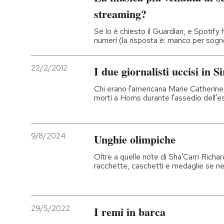
streaming?
PODCAST
Se lo è chiesto il Guardian, e Spotify
numeri (la risposta è: manco per sogn
NEWSLETTER
22/2/2012
I due giornalisti uccisi in Si
I MIEI PREFERITI
Chi erano l'americana Marie Catherine 
morti a Homs durante l'assedio dell'e
SHOP
9/8/2024
Unghie olimpiche
CALENDARIO
Oltre a quelle note di Sha'Carri Richard
racchette, caschetti e medaglie se ne 
AREA PERSONALE
Entra
29/5/2022
I remi in barca