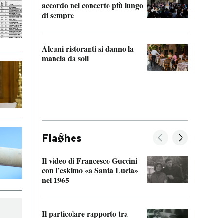
accordo nel concerto più lungo
di sempre
Il ci
parla
Alcuni ristoranti si danno la
nessu
mancia da soli
Fla
hes
Il video di Francesco Guccini
Sulla
con l’eskimo «a Santa Lucia»
vorti
nel 1965
veder
Il particolare rapporto tra
La ve