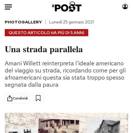
Auto
PHOTOGALLERY
Lunedì 25 gennaio 2021
QUESTO ARTICOLO HA PIÙ DI
5 ANNI
HOME
Una strada parallela
Italia
Moda
Mondo
Libri
Amani Willett reinterpreta l’ideale americano
Politica
Consumismi
del viaggio su strada, ricordando come per gli
Tecnologia
Storie/Idee
afroamericani questa sia stata troppo spesso
segnata dalla paura
Internet
Ok Boomer!
Scienza
Media
Condividi
Cultura
Europa
Economia
Altrecose
Sport
Mondiali calcio 2026