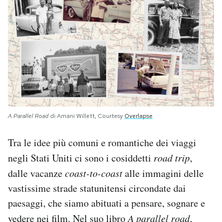
PODCAST
NEWSLETTER
I MIEI PREFERITI
A Parallel Road
di Amani Willett, Courtesy
Overlapse
SHOP
Tra le idee più comuni e romantiche dei viaggi
CALENDARIO
negli Stati Uniti ci sono i cosiddetti
road trip
,
dalle vacanze
coast-to-coast
alle immagini delle
AREA PERSONALE
vastissime strade statunitensi circondate dai
paesaggi, che siamo abituati a pensare, sognare e
Area Personale
vedere nei film. Nel suo libro
A parallel road
,
Newsletter