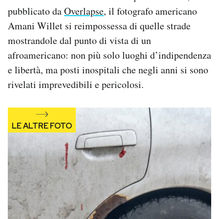
Notifiche mobile
pubblicato da
Overlapse
, il fotografo americano
Regala il Post
Amani Willet si reimpossessa di quelle strade
Hai bisogno di aiuto?
mostrandole dal punto di vista di un
Esci
afroamericano: non più solo luoghi d’indipendenza
e libertà, ma posti inospitali che negli anni si sono
rivelati imprevedibili e pericolosi.