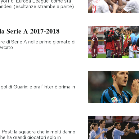
layoff di Europa League: come sta
slandesi (esultanze strambe a parte)
la Serie A 2017-2018
e di Serie A nelle prime giornate di
mercato
gol di Guarin: e ora l'Inter è prima in
 Post: la squadra che in molti danno
che ha grandi giocatori solo in