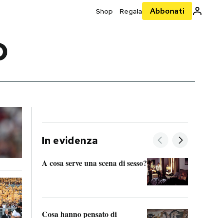
Abbonati
Shop
Regala
O
In evidenza
A cosa serve una scena di sesso?
La “I
bolog
Cosa hanno pensato di
Se sa