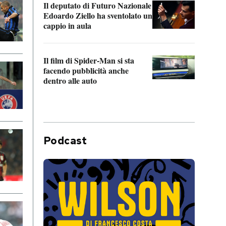
Il deputato di Futuro Nazionale
da P
Edoardo Ziello ha sventolato un
cappio in aula
La de
Franc
Il film di Spider-Man si sta
dello
facendo pubblicità anche
dentro alle auto
Podcast