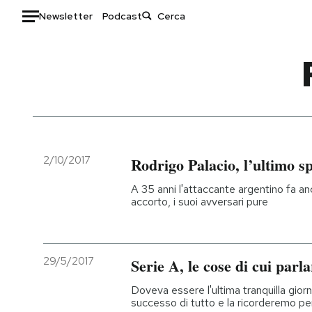
Newsletter
Podcast
Auto
HOME
Italia
Moda
Mondo
Libri
Politica
Consumismi
2/10/2017
Rodrigo Palacio, l’ultimo s
Tecnologia
Storie/Idee
A 35 anni l'attaccante argentino fa anc
Internet
Ok Boomer!
accorto, i suoi avversari pure
Scienza
Media
Cultura
Europa
Economia
Altrecose
29/5/2017
Serie A, le cose di cui parl
Sport
Mondiali calcio 2026
Doveva essere l'ultima tranquilla gior
successo di tutto e la ricorderemo p