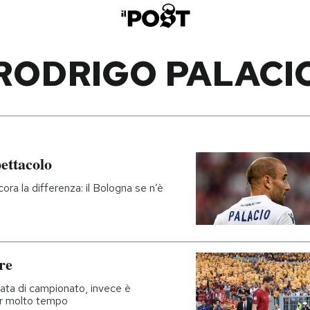
RODRIGO PALACI
pettacolo
ora la differenza: il Bologna se n’è
are
nata di campionato, invece è
er molto tempo