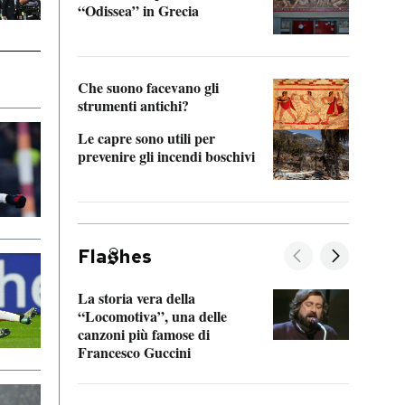
“Odissea” in Grecia
vedi 
Che suono facevano gli
strumenti antichi?
Le capre sono utili per
prevenire gli incendi boschivi
Fla
hes
La storia vera della
Il vi
“Locomotiva”, una delle
inseg
canzoni più famose di
Khers
Francesco Guccini
La pl