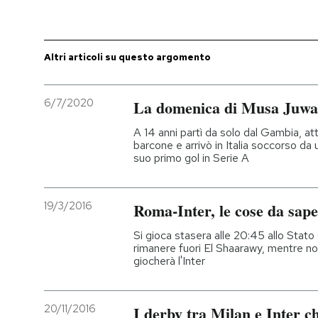
PODCAST
Altri articoli su questo argomento
NEWSLETTER
6/7/2020
La domenica di Musa Juwa
I MIEI PREFERITI
A 14 anni partì da solo dal Gambia, at
barcone e arrivò in Italia soccorso da 
suo primo gol in Serie A
SHOP
19/3/2016
Roma-Inter, le cose da sap
CALENDARIO
Si gioca stasera alle 20:45 allo Stat
rimanere fuori El Shaarawy, mentre n
giocherà l'Inter
AREA PERSONALE
Entra
20/11/2016
I derby tra Milan e Inter c