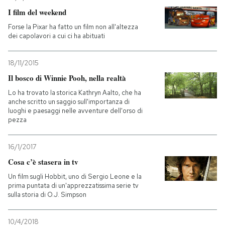
I film del weekend
PODCAST
Forse la Pixar ha fatto un film non all'altezza
dei capolavori a cui ci ha abituati
NEWSLETTER
18/11/2015
Il bosco di Winnie Pooh, nella realtà
I MIEI PREFERITI
Lo ha trovato la storica Kathryn Aalto, che ha
anche scritto un saggio sull'importanza di
luoghi e paesaggi nelle avventure dell'orso di
SHOP
pezza
16/1/2017
CALENDARIO
Cosa c’è stasera in tv
Un film sugli Hobbit, uno di Sergio Leone e la
AREA PERSONALE
prima puntata di un'apprezzatissima serie tv
sulla storia di O.J. Simpson
Entra
10/4/2018