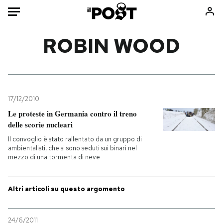
Auto
ROBIN WOOD
HOME
Italia
Moda
Mondo
Libri
17/12/2010
Politica
Consumismi
Le proteste in Germania contro il treno
delle scorie nucleari
Tecnologia
Storie/Idee
Il convoglio è stato rallentato da un gruppo di
Internet
Ok Boomer!
ambientalisti, che si sono seduti sui binari nel
Scienza
Media
mezzo di una tormenta di neve
Cultura
Europa
Economia
Altrecose
Altri articoli su questo argomento
Sport
Mondiali calcio 2026
24/6/2011