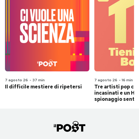
7 agosto 26
-
37 min
7 agosto 26
-
16 min
Il difficile mestiere di ripetersi
Tre artisti pop ch
incasinati e un Hit
spionaggio senti