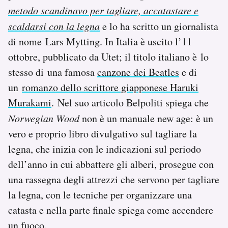
Notifiche mobile
metodo scandinavo per tagliare, accatastare e
Regala il Post
scaldarsi con la legna
e lo ha scritto un giornalista
Hai bisogno di aiuto?
di nome Lars Mytting. In Italia è uscito l’11
Esci
ottobre, pubblicato da Utet; il titolo italiano è lo
stesso di una famosa
canzone dei Beatles
e di
un
romanzo dello scrittore giapponese Haruki
Murakami
. Nel suo articolo Belpoliti spiega che
Norwegian Wood
non è un manuale new age: è un
vero e proprio libro divulgativo sul tagliare la
legna, che inizia con le indicazioni sul periodo
dell’anno in cui abbattere gli alberi, prosegue con
una rassegna degli attrezzi che servono per tagliare
la legna, con le tecniche per organizzare una
catasta e nella parte finale spiega come accendere
un fuoco.