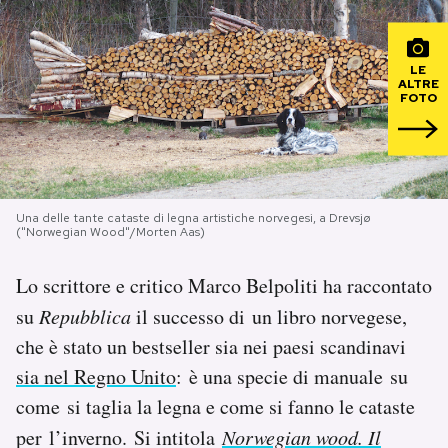
PODCAST
LE
ALTRE
FOTO
NEWSLETTER
I MIEI PREFERITI
Una delle tante cataste di legna artistiche norvegesi, a Drevsjø
("Norwegian Wood"/Morten Aas)
SHOP
Lo scrittore e critico Marco Belpoliti ha raccontato
CALENDARIO
su
Repubblica
il successo di un libro norvegese,
che è stato un bestseller sia nei paesi scandinavi
AREA PERSONALE
sia nel Regno Unito
: è una specie di manuale su
come si taglia la legna e come si fanno le cataste
Area Personale
per l’inverno. Si intitola
Norwegian wood. Il
Newsletter