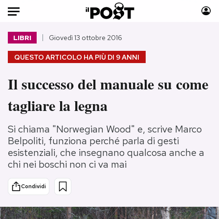
Auto
LIBRI
Giovedì 13 ottobre 2016
QUESTO ARTICOLO HA PIÙ DI
9 ANNI
HOME
Il successo del manuale su come
Italia
Moda
Mondo
Libri
tagliare la legna
Politica
Consumismi
Tecnologia
Storie/Idee
Si chiama "Norwegian Wood" e, scrive Marco
Internet
Ok Boomer!
Belpoliti, funziona perché parla di gesti
esistenziali, che insegnano qualcosa anche a
Scienza
Media
chi nei boschi non ci va mai
Cultura
Europa
Economia
Altrecose
Condividi
Sport
Mondiali calcio 2026