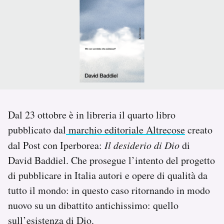
PODCAST
NEWSLETTER
I MIEI PREFERITI
Dal 23 ottobre è in libreria il quarto libro
SHOP
pubblicato dal
marchio editoriale Altrecose
creato
dal Post con Iperborea:
Il desiderio di Dio
di
CALENDARIO
David Baddiel. Che prosegue l’intento del progetto
di pubblicare in Italia autori e opere di qualità da
AREA PERSONALE
tutto il mondo: in questo caso ritornando in modo
nuovo su un dibattito antichissimo: quello
Area Personale
sull’esistenza di Dio.
Newsletter