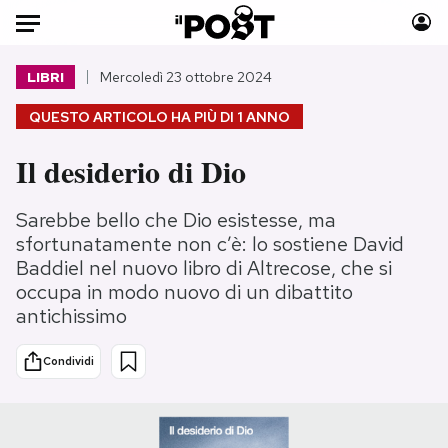
Auto
LIBRI
Mercoledì 23 ottobre 2024
QUESTO ARTICOLO HA PIÙ DI
1 ANNO
HOME
Il desiderio di Dio
Italia
Moda
Mondo
Libri
Sarebbe bello che Dio esistesse, ma
Politica
Consumismi
sfortunatamente non c’è: lo sostiene David
Tecnologia
Storie/Idee
Baddiel nel nuovo libro di Altrecose, che si
Internet
Ok Boomer!
occupa in modo nuovo di un dibattito
Scienza
Media
antichissimo
Cultura
Europa
Condividi
Economia
Altrecose
Sport
Mondiali calcio 2026