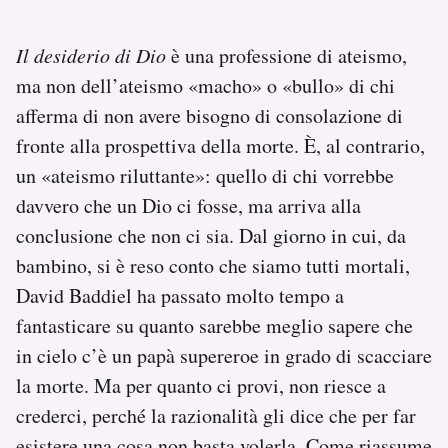
Notifiche mobile
Regala il Post
Il desiderio di Dio
è una professione di ateismo,
Hai bisogno di aiuto?
ma non dell’ateismo «macho» o «bullo» di chi
Esci
afferma di non avere bisogno di consolazione di
fronte alla prospettiva della morte. È, al contrario,
un «ateismo riluttante»: quello di chi vorrebbe
davvero che un Dio ci fosse, ma arriva alla
conclusione che non ci sia. Dal giorno in cui, da
bambino, si è reso conto che siamo tutti mortali,
David Baddiel ha passato molto tempo a
fantasticare su quanto sarebbe meglio sapere che
in cielo c’è un papà supereroe in grado di scacciare
la morte. Ma per quanto ci provi, non riesce a
crederci, perché la razionalità gli dice che per far
esistere una cosa non basta volerla. Come riassume