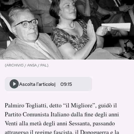
PODCAST
NEWSLETTER
I MIEI PREFERITI
(ARCHIVIO / ANSA / PAL)
SHOP
Ascolta l'articolo
09:15
CALENDARIO
Palmiro Togliatti, detto “il Migliore”, guidò il
AREA PERSONALE
Partito Comunista Italiano dalla fine degli anni
Venti alla metà degli anni Sessanta, passando
Area Personale
attraverso il regime fascista, il Dopoguerra e la
Newsletter