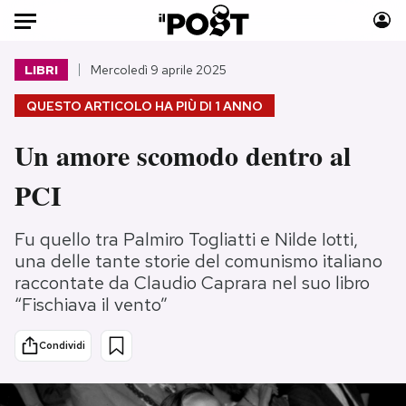
Auto
LIBRI
Mercoledì 9 aprile 2025
QUESTO ARTICOLO HA PIÙ DI
1 ANNO
HOME
Un amore scomodo dentro al
Italia
Moda
Mondo
Libri
PCI
Politica
Consumismi
Tecnologia
Storie/Idee
Fu quello tra Palmiro Togliatti e Nilde Iotti,
Internet
Ok Boomer!
una delle tante storie del comunismo italiano
raccontate da Claudio Caprara nel suo libro
Scienza
Media
“Fischiava il vento”
Cultura
Europa
Economia
Altrecose
Condividi
Sport
Mondiali calcio 2026