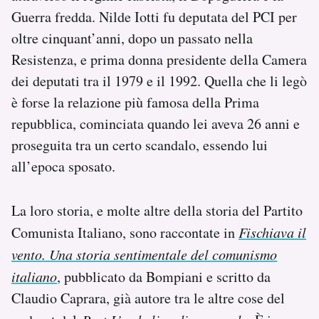
Notifiche mobile
Guerra fredda. Nilde Iotti fu deputata del PCI per
Regala il Post
oltre cinquant’anni, dopo un passato nella
Hai bisogno di aiuto?
Resistenza, e prima donna presidente della Camera
Esci
dei deputati tra il 1979 e il 1992. Quella che li legò
è forse la relazione più famosa della Prima
repubblica, cominciata quando lei aveva 26 anni e
proseguita tra un certo scandalo, essendo lui
all’epoca sposato.
La loro storia, e molte altre della storia del Partito
Comunista Italiano, sono raccontate in
Fischiava il
vento. Una storia sentimentale del comunismo
italiano
, pubblicato da Bompiani e scritto da
Claudio Caprara, già autore tra le altre cose del