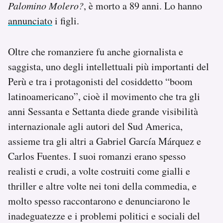
Palomino Molero?
, è morto a 89 anni. Lo hanno
Notifiche mobile
annunciato
i figli.
Regala il Post
Hai bisogno di aiuto?
Esci
Oltre che romanziere fu anche giornalista e
saggista, uno degli intellettuali più importanti del
Perù e tra i protagonisti del cosiddetto “boom
latinoamericano”, cioè il movimento che tra gli
anni Sessanta e Settanta diede grande visibilità
internazionale agli autori del Sud America,
assieme tra gli altri a Gabriel García Márquez e
Carlos Fuentes. I suoi romanzi erano spesso
realisti e crudi, a volte costruiti come gialli e
thriller e altre volte nei toni della commedia, e
molto spesso raccontarono e denunciarono le
inadeguatezze e i problemi politici e sociali del