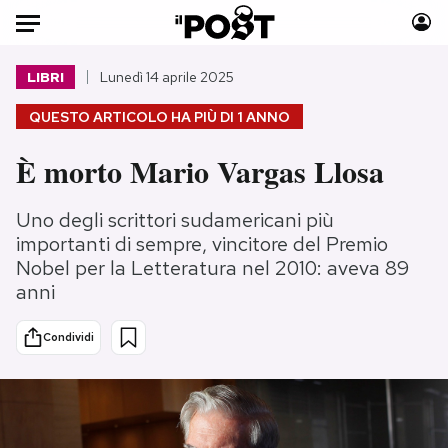
Auto
LIBRI
Lunedì 14 aprile 2025
QUESTO ARTICOLO HA PIÙ DI
1 ANNO
HOME
È morto Mario Vargas Llosa
Italia
Moda
Mondo
Libri
Uno degli scrittori sudamericani più
Politica
Consumismi
importanti di sempre, vincitore del Premio
Tecnologia
Storie/Idee
Nobel per la Letteratura nel 2010: aveva 89
Internet
Ok Boomer!
anni
Scienza
Media
Condividi
Cultura
Europa
Economia
Altrecose
Sport
Mondiali calcio 2026