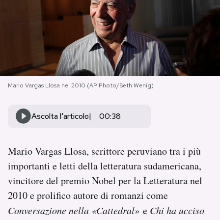
PODCAST
NEWSLETTER
I MIEI PREFERITI
Mario Vargas Llosa nel 2010 (AP Photo/Seth Wenig)
Ascolta l'articolo
00:38
SHOP
Mario Vargas Llosa, scrittore peruviano tra i più
CALENDARIO
importanti e letti della letteratura sudamericana,
vincitore del premio Nobel per la Letteratura nel
AREA PERSONALE
2010 e prolifico autore di romanzi come
Area Personale
Conversazione nella «Cattedral»
e
Chi ha ucciso
Newsletter