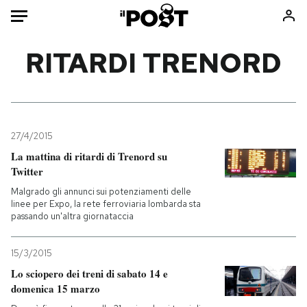
Auto
RITARDI TRENORD
HOME
Italia
Moda
Mondo
Libri
27/4/2015
Politica
Consumismi
La mattina di ritardi di Trenord su
Twitter
Tecnologia
Storie/Idee
Malgrado gli annunci sui potenziamenti delle
Internet
Ok Boomer!
linee per Expo, la rete ferroviaria lombarda sta
Scienza
Media
passando un'altra giornataccia
Cultura
Europa
Economia
Altrecose
15/3/2015
Lo sciopero dei treni di sabato 14 e
Sport
Mondiali calcio 2026
domenica 15 marzo