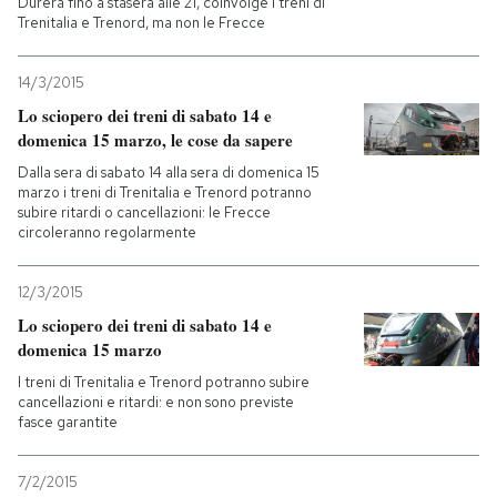
Durerà fino a stasera alle 21, coinvolge i treni di
Trenitalia e Trenord, ma non le Frecce
PODCAST
14/3/2015
Lo sciopero dei treni di sabato 14 e
NEWSLETTER
domenica 15 marzo, le cose da sapere
Dalla sera di sabato 14 alla sera di domenica 15
I MIEI PREFERITI
marzo i treni di Trenitalia e Trenord potranno
subire ritardi o cancellazioni: le Frecce
circoleranno regolarmente
SHOP
12/3/2015
Lo sciopero dei treni di sabato 14 e
CALENDARIO
domenica 15 marzo
I treni di Trenitalia e Trenord potranno subire
cancellazioni e ritardi: e non sono previste
AREA PERSONALE
fasce garantite
Entra
7/2/2015