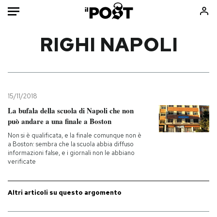
Auto
RIGHI NAPOLI
HOME
Italia
Moda
Mondo
Libri
15/11/2018
Politica
Consumismi
La bufala della scuola di Napoli che non
può andare a una finale a Boston
Tecnologia
Storie/Idee
Non si è qualificata, e la finale comunque non è
Internet
Ok Boomer!
a Boston: sembra che la scuola abbia diffuso
Scienza
Media
informazioni false, e i giornali non le abbiano
verificate
Cultura
Europa
Economia
Altrecose
Altri articoli su questo argomento
Sport
Mondiali calcio 2026