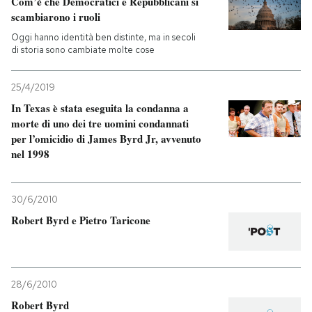
Com’è che Democratici e Repubblicani si
scambiarono i ruoli
PODCAST
Oggi hanno identità ben distinte, ma in secoli
di storia sono cambiate molte cose
NEWSLETTER
25/4/2019
In Texas è stata eseguita la condanna a
I MIEI PREFERITI
morte di uno dei tre uomini condannati
per l’omicidio di James Byrd Jr, avvenuto
nel 1998
SHOP
30/6/2010
CALENDARIO
Robert Byrd e Pietro Taricone
AREA PERSONALE
28/6/2010
Entra
Robert Byrd