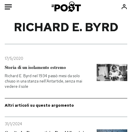
Auto
RICHARD E. BYRD
HOME
Italia
Moda
Mondo
Libri
17/5/2020
Politica
Consumismi
Storia di un isolamento estremo
Tecnologia
Storie/Idee
Richard E. Byrd nel 1934 passò mesi da solo
chiuso in una stanza nell'Antartide, senza mai
Internet
Ok Boomer!
vedere il sole
Scienza
Media
Cultura
Europa
Altri articoli su questo argomento
Economia
Altrecose
Sport
Mondiali calcio 2026
31/1/2024