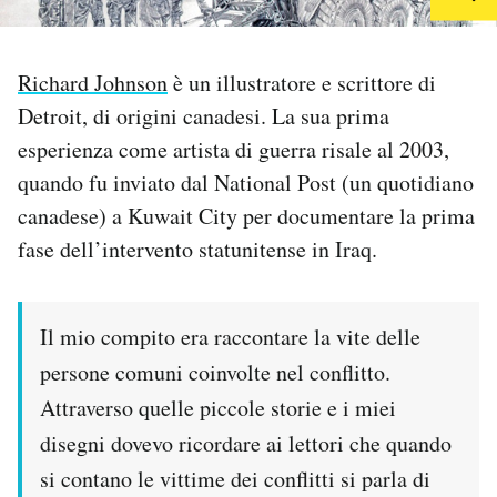
PODCAST
Richard Johnson
è un illustratore e scrittore di
Detroit, di origini canadesi. La sua prima
NEWSLETTER
esperienza come artista di guerra risale al 2003,
quando fu inviato dal National Post (un quotidiano
I MIEI PREFERITI
canadese) a Kuwait City per documentare la prima
fase dell’intervento statunitense in Iraq.
SHOP
Il mio compito era raccontare la vite delle
CALENDARIO
persone comuni coinvolte nel conflitto.
Attraverso quelle piccole storie e i miei
AREA PERSONALE
disegni dovevo ricordare ai lettori che quando
Area Personale
si contano le vittime dei conflitti si parla di
Newsletter