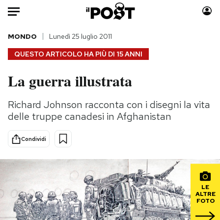
Auto
MONDO
Lunedì 25 luglio 2011
QUESTO ARTICOLO HA PIÙ DI
15 ANNI
HOME
La guerra illustrata
Italia
Moda
Mondo
Libri
Richard Johnson racconta con i disegni la vita
Politica
Consumismi
delle truppe canadesi in Afghanistan
Tecnologia
Storie/Idee
Internet
Ok Boomer!
Condividi
Scienza
Media
Cultura
Europa
Economia
Altrecose
LE
ALTRE
Sport
Mondiali calcio 2026
FOTO