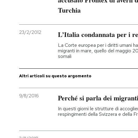
Turchia
PODCAST
23/2/2012
L’Italia condannata per i r
NEWSLETTER
La Corte europea per i diritti umani h
migranti in mare, quello del maggio 2009
I MIEI PREFERITI
somali
SHOP
Altri articoli su questo argomento
CALENDARIO
9/8/2016
Perché si parla dei migrant
In questi giorni le strutture di accogl
AREA PERSONALE
respingimenti della Svizzera e della F
Entra