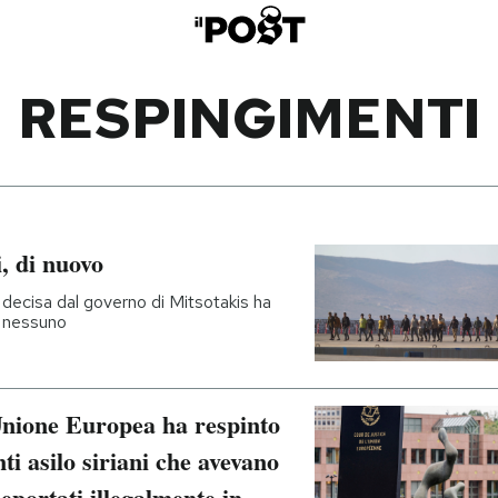
RESPINGIMENTI
, di nuovo
 decisa dal governo di Mitsotakis ha
ù nessuno
’Unione Europea ha respinto
nti asilo siriani che avevano
eportati illegalmente in