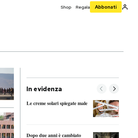
Abbonati
Shop
Regala
In evidenza
Le creme solari spiegate male
FitAc
guerr
Dopo due anni è cambiato
A cos