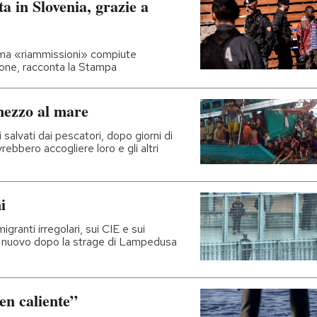
ta in Slovenia, grazie a
 ma «riammissioni» compiute
zione, racconta la Stampa
mezzo al mare
 salvati dai pescatori, dopo giorni di
ebbero accogliere loro e gli altri
i
igranti irregolari, sui CIE e sui
 di nuovo dopo la strage di Lampedusa
en caliente”