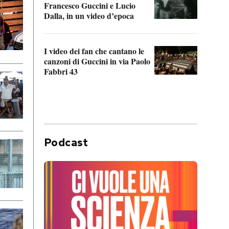
Francesco Guccini e Lucio
“Loco
Dalla, in un video d’epoca
Franc
I video dei fan che cantano le
Il de
canzoni di Guccini in via Paolo
Edoar
Fabbri 43
cappi
Podcast