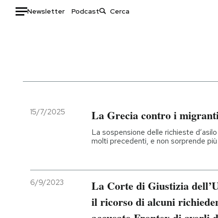
Newsletter
Podcast
Auto
HOME
Italia
Moda
Mondo
Libri
Politica
Consumismi
15/7/2025
La Grecia contro i migranti
Tecnologia
Storie/Idee
La sospensione delle richieste d’asilo
Internet
Ok Boomer!
molti precedenti, e non sorprende pi
Scienza
Media
Cultura
Europa
Economia
Altrecose
6/9/2023
La Corte di Giustizia dell
Sport
Mondiali calcio 2026
il ricorso di alcuni richiede
accusato Frontex di averli d