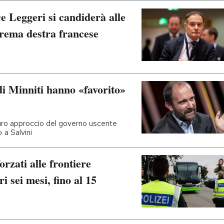
e Leggeri si candiderà alle
strema destra francese
 di Minniti hanno «favorito»
duro approccio del governo uscente
 a Salvini
orzati alle frontiere
i sei mesi, fino al 15