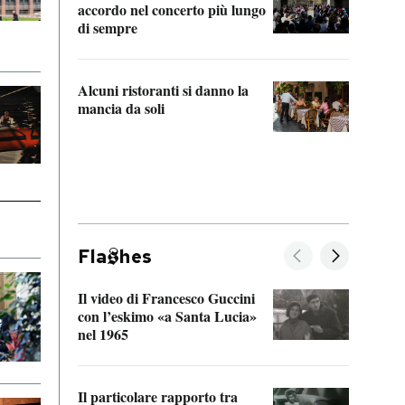
accordo nel concerto più lungo
di sempre
Il ci
parla
Alcuni ristoranti si danno la
nessu
mancia da soli
Fla
hes
Il video di Francesco Guccini
Sulla
con l’eskimo «a Santa Lucia»
vorti
nel 1965
veder
Il particolare rapporto tra
La ve