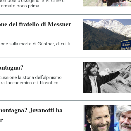
 bombole d'ossigeno le 14 cime di
è fermato poco prima
one del fratello di Messner
one sulla morte di Günther, di cui fu
ontagna?
ussione la storia dell'alpinismo
 l'accademico e il filosofico
 montagna? Jovanotti ha
r