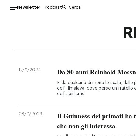
Newsletter
Podcast
Auto
R
HOME
Italia
Moda
Mondo
Libri
Politica
Consumismi
17/9/2024
Da 80 anni Reinhold Messn
Tecnologia
Storie/Idee
E da qualcuno di meno le scala, dalle p
Internet
Ok Boomer!
dell'Himalaya, dove perse un fratello 
dell'alpinismo
Scienza
Media
Cultura
Europa
Economia
Altrecose
28/9/2023
Il Guinness dei primati ha 
Sport
Mondiali calcio 2026
che non gli interessa