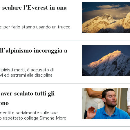
 scalare l’Everest in una
ne: per farlo stanno usando un trucco
ll’alpinismo incoraggia a
lpinisti morti, è accusato di
i ed estremi alla disciplina
aver scalato tutti gli
dono
mentito serialmente sulle sue
 suo rispettato collega Simone Moro