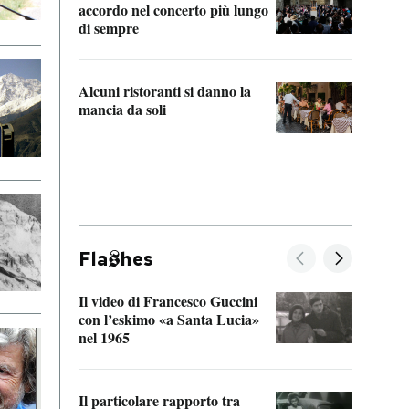
accordo nel concerto più lungo
di sempre
Il ci
parla
Alcuni ristoranti si danno la
nessu
mancia da soli
Fla
hes
Il video di Francesco Guccini
Sulla
con l’eskimo «a Santa Lucia»
vorti
nel 1965
veder
Il particolare rapporto tra
La ve