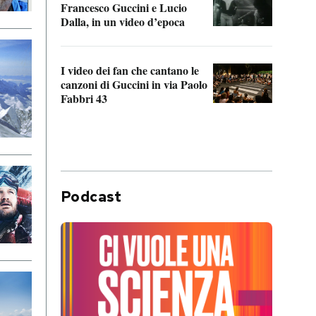
Francesco Guccini e Lucio
“Loco
Dalla, in un video d’epoca
Franc
I video dei fan che cantano le
Il de
canzoni di Guccini in via Paolo
Edoar
Fabbri 43
cappi
Podcast