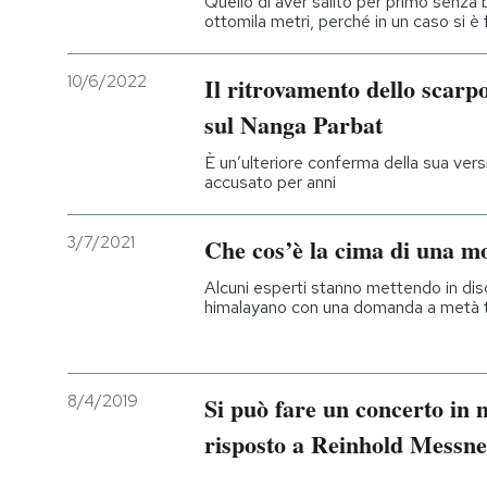
Quello di aver salito per primo senza
ottomila metri, perché in un caso si 
PODCAST
10/6/2022
Il ritrovamento dello scarp
NEWSLETTER
sul Nanga Parbat
È un’ulteriore conferma della sua versi
accusato per anni
I MIEI PREFERITI
3/7/2021
Che cos’è la cima di una m
SHOP
Alcuni esperti stanno mettendo in disc
himalayano con una domanda a metà tra
CALENDARIO
8/4/2019
Si può fare un concerto in
AREA PERSONALE
risposto a Reinhold Messne
Entra