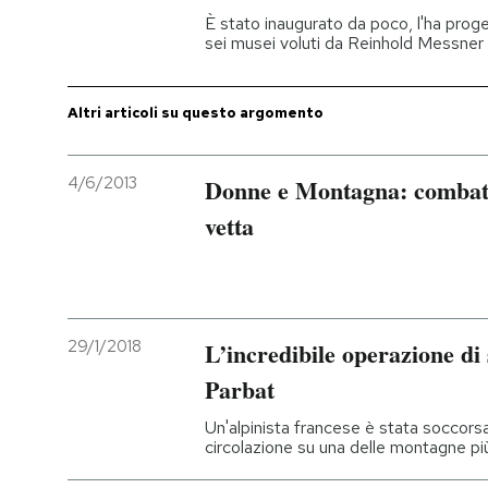
È stato inaugurato da poco, l'ha proge
sei musei voluti da Reinhold Messner 
Altri articoli su questo argomento
4/6/2013
Donne e Montagna: combatt
vetta
29/1/2018
L’incredibile operazione di
Parbat
Un'alpinista francese è stata soccorsa d
circolazione su una delle montagne più