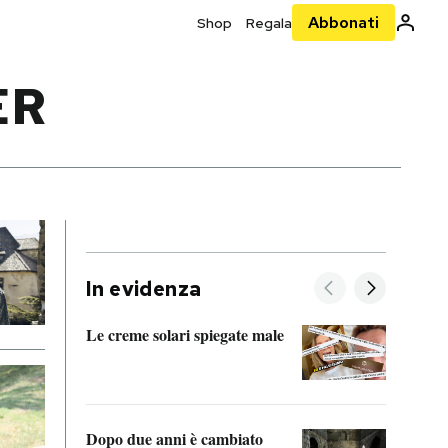
Abbonati
Shop
Regala
ER
In evidenza
Le creme solari spiegate male
FitAc
guerr
Dopo due anni è cambiato
A cos