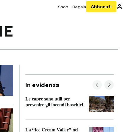
Abbonati
Shop
Regala
NE
In evidenza
Le capre sono utili per
prevenire gli incendi boschivi
Le si
acces
La “Ice Cream Valley” nel
Prepa