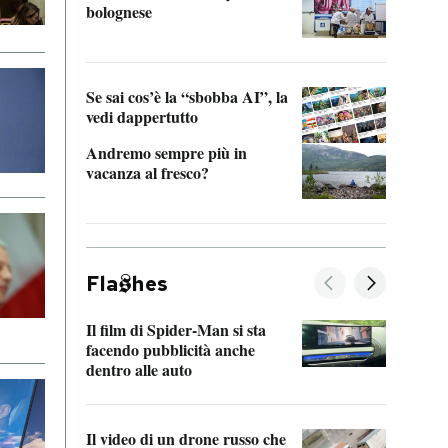
bolognese
Tom 
Se sai cos’è la “sbobba AI”, la
vedi dappertutto
Andremo sempre più in
vacanza al fresco?
Fla
hes
Il film di Spider-Man si sta
La de
facendo pubblicità anche
Franc
dentro alle auto
dello
Il video di un drone russo che
Una 