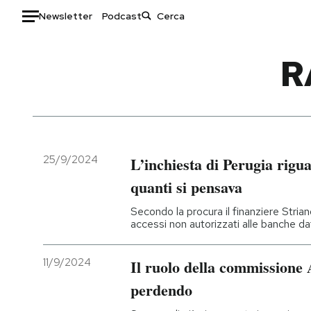
Newsletter
Podcast
Auto
R
HOME
Italia
Moda
Mondo
Libri
Politica
Consumismi
25/9/2024
L’inchiesta di Perugia rigu
Tecnologia
Storie/Idee
quanti si pensava
Internet
Ok Boomer!
Secondo la procura il finanziere Stria
Scienza
Media
accessi non autorizzati alle banche da
Cultura
Europa
Economia
Altrecose
11/9/2024
Il ruolo della commissione 
Sport
Mondiali calcio 2026
perdendo