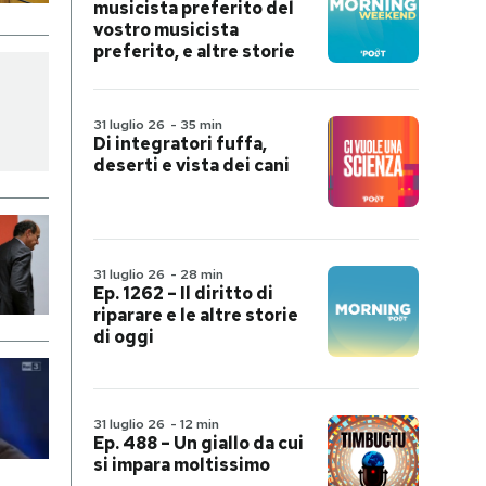
musicista preferito del
vostro musicista
preferito, e altre storie
31 luglio 26
-
35 min
Di integratori fuffa,
deserti e vista dei cani
31 luglio 26
-
28 min
Ep. 1262 – Il diritto di
riparare e le altre storie
di oggi
31 luglio 26
-
12 min
Ep. 488 – Un giallo da cui
si impara moltissimo