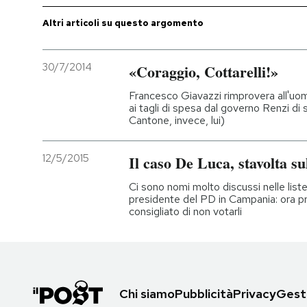
Altri articoli su questo argomento
30/7/2014
«Coraggio, Cottarelli!»
Francesco Giavazzi rimprovera all'uom
ai tagli di spesa dal governo Renzi d
Cantone, invece, lui)
12/5/2015
Il caso De Luca, stavolta sul
Ci sono nomi molto discussi nelle lis
presidente del PD in Campania: ora p
consigliato di non votarli
Chi siamo
Pubblicità
Privacy
Gesti