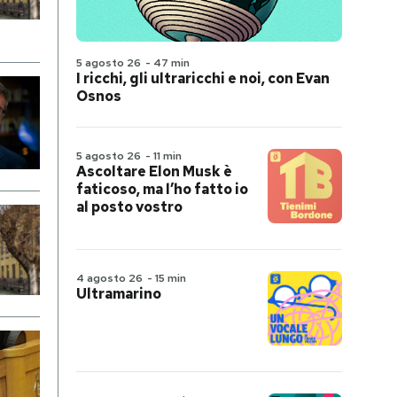
5 agosto 26
-
47 min
I ricchi, gli ultraricchi e noi, con Evan
Osnos
5 agosto 26
-
11 min
Ascoltare Elon Musk è
faticoso, ma l’ho fatto io
al posto vostro
4 agosto 26
-
15 min
Ultramarino