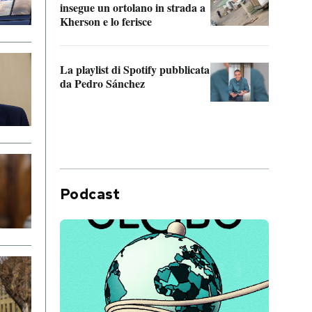
insegue un ortolano in strada a
statun
Kherson e lo ferisce
afric
La playlist di Spotify pubblicata
Quan
da Pedro Sánchez
magli
consi
difen
Podcast