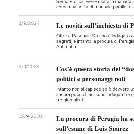
Sempre di più viene usata in maniera st
come una sorta di tribunale parallelo s
PODCAST
8/9/2024
Le novità sull’inchiesta di 
NEWSLETTER
Oltre a Pasquale Striano è indagato an
segreti, e intanto la procura di Perugi
Antimafia
I MIEI PREFERITI
4/3/2024
Cos’è questa storia del “do
SHOP
politici e personaggi noti
Intanto non si capisce se è davvero un
CALENDARIO
ancora poco chiari: sono indagati tra gl
tre giornalisti
AREA PERSONALE
25/9/2020
La procura di Perugia ha so
Entra
sull’esame di Luis Suarez