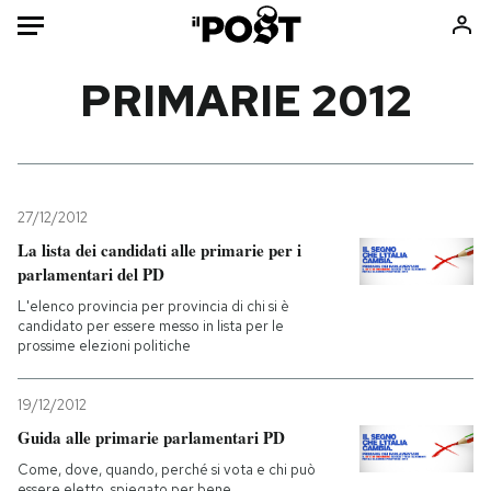
Auto
PRIMARIE 2012
HOME
Italia
Moda
Mondo
Libri
27/12/2012
Politica
Consumismi
La lista dei candidati alle primarie per i
parlamentari del PD
Tecnologia
Storie/Idee
L'elenco provincia per provincia di chi si è
Internet
Ok Boomer!
candidato per essere messo in lista per le
Scienza
Media
prossime elezioni politiche
Cultura
Europa
Economia
Altrecose
19/12/2012
Guida alle primarie parlamentari PD
Sport
Mondiali calcio 2026
Come, dove, quando, perché si vota e chi può
essere eletto, spiegato per bene