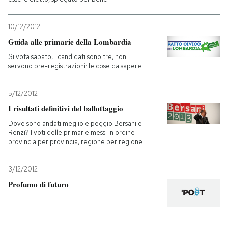
PODCAST
10/12/2012
Guida alle primarie della Lombardia
NEWSLETTER
Si vota sabato, i candidati sono tre, non
servono pre-registrazioni: le cose da sapere
I MIEI PREFERITI
5/12/2012
I risultati definitivi del ballottaggio
SHOP
Dove sono andati meglio e peggio Bersani e
Renzi? I voti delle primarie messi in ordine
provincia per provincia, regione per regione
CALENDARIO
3/12/2012
Profumo di futuro
AREA PERSONALE
Entra