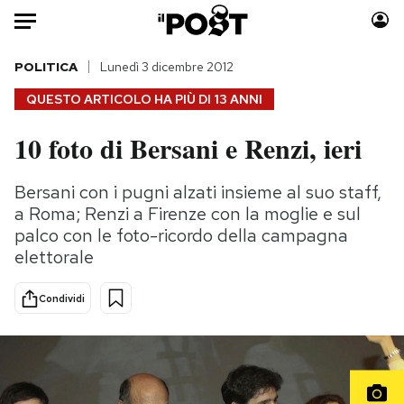
Auto
POLITICA
Lunedì 3 dicembre 2012
QUESTO ARTICOLO HA PIÙ DI
13 ANNI
HOME
10 foto di Bersani e Renzi, ieri
Italia
Moda
Mondo
Libri
Bersani con i pugni alzati insieme al suo staff,
Politica
Consumismi
a Roma; Renzi a Firenze con la moglie e sul
Tecnologia
Storie/Idee
palco con le foto-ricordo della campagna
elettorale
Internet
Ok Boomer!
Scienza
Media
Condividi
Cultura
Europa
Economia
Altrecose
Sport
Mondiali calcio 2026