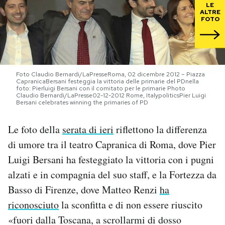
LE
ALTRE
FOTO
PODCAST
NEWSLETTER
Foto Claudio Bernardi/LaPresseRoma, 02 dicembre 2012 – Piazza
CapranicaBersani festeggia la vittoria delle primarie del PDnella
I MIEI PREFERITI
foto: Pierluigi Bersani con il comitato per le primarie Photo
Claudio Bernardi/LaPresse02-12-2012 Rome, ItalypoliticsPier Luigi
Bersani celebrates winning the primaries of PD
SHOP
Le foto della
serata di ieri
riflettono la differenza
di umore tra il teatro Capranica di Roma, dove Pier
CALENDARIO
Luigi Bersani ha festeggiato la vittoria con i pugni
alzati e in compagnia del suo staff, e la Fortezza da
AREA PERSONALE
Basso di Firenze, dove Matteo Renzi
ha
riconosciuto
la sconfitta e di non essere riuscito
Area Personale
«fuori dalla Toscana, a scrollarmi di dosso
Newsletter