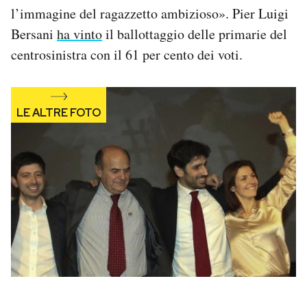
l’immagine del ragazzetto ambizioso». Pier Luigi
Notifiche mobile
Regala il Post
Bersani
ha vinto
il ballottaggio delle primarie del
Hai bisogno di aiuto?
centrosinistra con il 61 per cento dei voti.
Esci