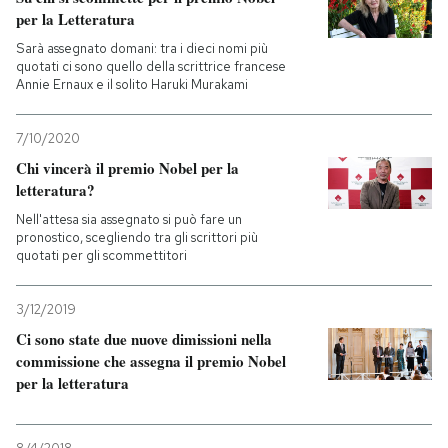
per la Letteratura
PODCAST
Sarà assegnato domani: tra i dieci nomi più
quotati ci sono quello della scrittrice francese
Annie Ernaux e il solito Haruki Murakami
NEWSLETTER
7/10/2020
Chi vincerà il premio Nobel per la
I MIEI PREFERITI
letteratura?
Nell'attesa sia assegnato si può fare un
pronostico, scegliendo tra gli scrittori più
SHOP
quotati per gli scommettitori
CALENDARIO
3/12/2019
Ci sono state due nuove dimissioni nella
commissione che assegna il premio Nobel
AREA PERSONALE
per la letteratura
Entra