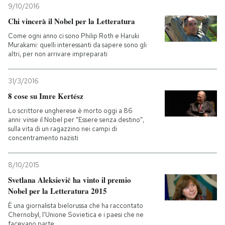
9/10/2016
Chi vincerà il Nobel per la Letteratura
Come ogni anno ci sono Philip Roth e Haruki
Murakami: quelli interessanti da sapere sono gli
altri, per non arrivare impreparati
31/3/2016
8 cose su Imre Kertész
Lo scrittore ungherese è morto oggi a 86
anni: vinse il Nobel per "Essere senza destino",
sulla vita di un ragazzino nei campi di
concentramento nazisti
8/10/2015
Svetlana Aleksievič ha vinto il premio
Nobel per la Letteratura 2015
È una giornalista bielorussa che ha raccontato
Chernobyl, l'Unione Sovietica e i paesi che ne
facevano parte