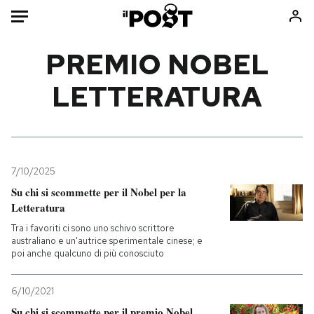
Auto
PREMIO NOBEL
LETTERATURA
HOME
Italia
Moda
Mondo
Libri
Politica
Consumismi
7/10/2025
Tecnologia
Storie/Idee
Su chi si scommette per il Nobel per la
Internet
Ok Boomer!
Letteratura
Scienza
Media
Tra i favoriti ci sono uno schivo scrittore
Cultura
Europa
australiano e un'autrice sperimentale cinese; e
poi anche qualcuno di più conosciuto
Economia
Altrecose
Sport
Mondiali calcio 2026
6/10/2021
Su chi si scommette per il premio Nobel