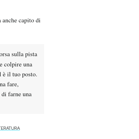
 anche capito di
rsa sulla pista
e colpire una
 è il tuo posto.
na fare,
 di farne una
TERATURA