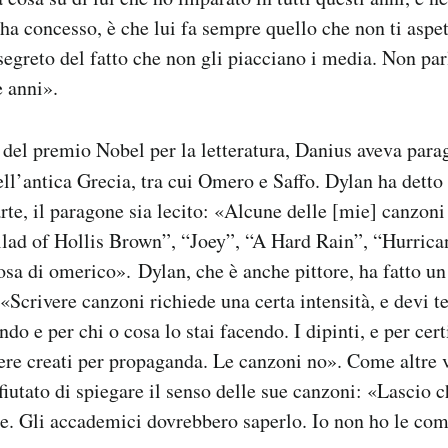
 ha concesso, è che lui fa sempre quello che non ti aspe
segreto del fatto che non gli piacciano i media. Non pa
e anni».
del premio Nobel per la letteratura, Danius aveva para
dell’antica Grecia, tra cui Omero e Saffo. Dylan ha detto
arte, il paragone sia lecito: «Alcune delle [mie] canzon
lad of Hollis Brown”, “Joey”, “A Hard Rain”, “Hurrican
sa di omerico». Dylan, che è anche pittore, ha fatto un
 «Scrivere canzoni richiede una certa intensità, e devi 
ndo e per chi o cosa lo stai facendo. I dipinti, e per cert
ere creati per propaganda. Le canzoni no». Come altre v
fiutato di spiegare il senso delle sue canzoni: «Lascio c
re. Gli accademici dovrebbero saperlo. Io non ho le co