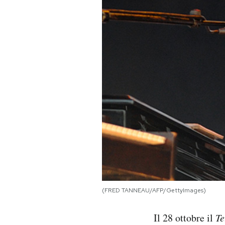
PODCAST
NEWSLETTER
I MIEI PREFERITI
SHOP
CALENDARIO
AREA PERSONALE
(FRED TANNEAU/AFP/GettyImages)
Area Personale
Il 28 ottobre il
Te
Newsletter