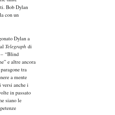
tti. Bob Dylan
rla con un
gonato Dylan a
 al
Telegraph
di
i – “Blind
e” e altre ancora
 paragone tra
tenere a mente
i versi anche i
olte in passato
he siano le
mpetenze