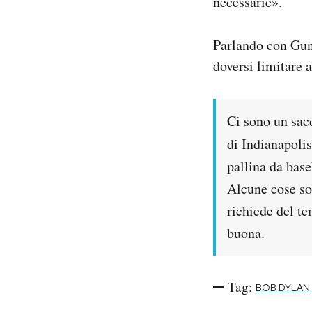
necessarie».
Parlando con Gund
doversi limitare a
Ci sono un sacc
di Indianapoli
pallina da base
Alcune cose son
richiede del te
buona.
Tag:
BOB DYLAN