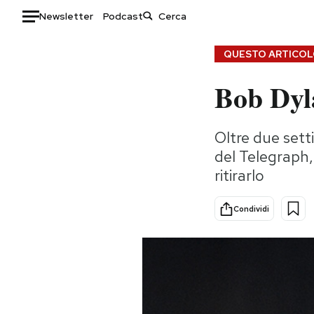
Newsletter
Podcast
Auto
QUESTO ARTICOLO
Bob Dyla
HOME
Italia
Moda
Oltre due sett
Mondo
Libri
del Telegraph,
Politica
Consumismi
ritirarlo
Tecnologia
Storie/Idee
Internet
Ok Boomer!
Condividi
Scienza
Media
Cultura
Europa
Economia
Altrecose
Sport
Mondiali calcio 2026