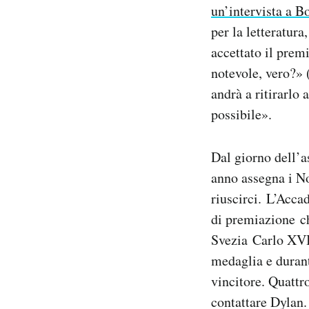
un’intervista a B
Notifiche mobile
per la letteratura
Regala il Post
Hai bisogno di aiuto?
accettato il pre
Esci
notevole, vero?» 
andrà a ritirarlo
possibile».
Dal giorno dell’a
anno assegna i No
riuscirci. L’Acca
di premiazione ch
Svezia Carlo XVI 
medaglia e durant
vincitore. Quattr
contattare Dylan