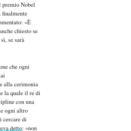
el premio Nobel
a finalmente
ommentato: «È
anche chiesto se
sì, se sarà
ione che ogni
mai
te alla cerimonia
 la quale il re di
cipline con una
e ogni altro
i cercare di
veva detto
: «non