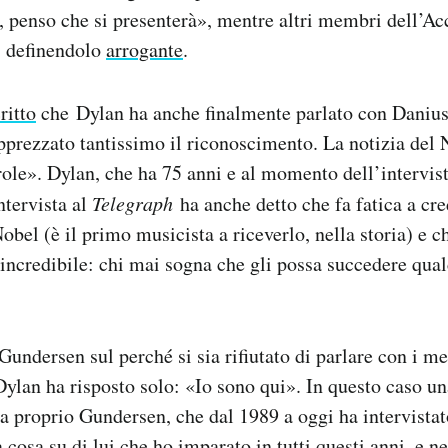
 penso che si presenterà», mentre altri membri dell’A
, definendolo
arrogante
.
ritto
che Dylan ha anche finalmente parlato con Danius,
prezzato tantissimo il riconoscimento. La notizia del
role». Dylan, che ha 75 anni e al momento dell’intervist
ntervista al
Telegraph
ha anche detto che fa fatica a cre
obel (è il primo musicista a riceverlo, nella storia) e c
incredibile: chi mai sogna che gli possa succedere qual
undersen sul perché si sia rifiutato di parlare con i m
ylan ha risposto solo: «Io sono qui». In questo caso un
a proprio Gundersen, che dal 1989 a oggi ha intervista
 cosa su di lui che ho imparato in tutti questi anni, e ne