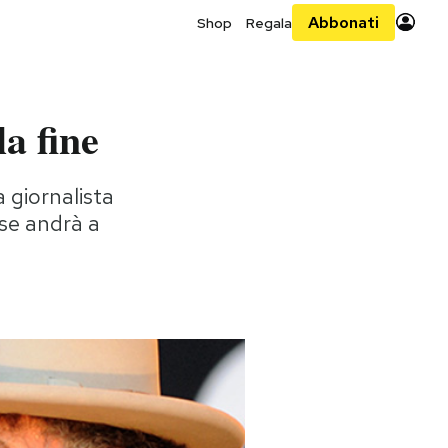
Abbonati
Shop
Regala
a fine
 giornalista
rse andrà a