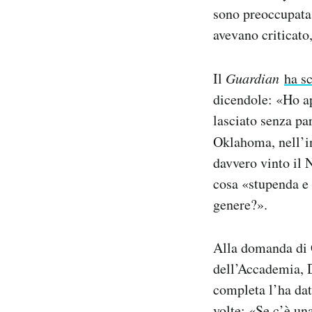
sono preoccupata,
avevano criticato
Il
Guardian
ha sc
dicendole: «Ho ap
lasciato senza pa
Oklahoma, nell’i
davvero vinto il N
cosa «stupenda e 
genere?».
Alla domanda di G
dell’Accademia, D
completa l’ha dat
volte: «Se c’è una