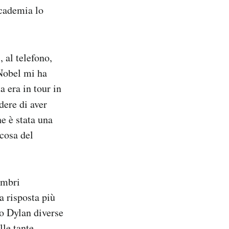
ccademia lo
 al telefono,
 Nobel mi ha
a era in tour in
dere di aver
he è stata una
cosa del
embri
a risposta più
to Dylan diverse
lle tante