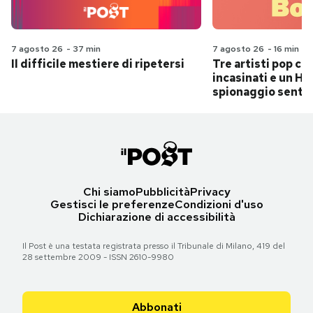
7 agosto 26
-
37 min
7 agosto 26
-
16 min
Il difficile mestiere di ripetersi
Tre artisti pop ch
incasinati e un Hit
spionaggio senti
Chi siamo
Pubblicità
Privacy
Gestisci le preferenze
Condizioni d'uso
Dichiarazione di accessibilità
Il Post è una testata registrata presso il Tribunale di Milano, 419 del
28 settembre 2009 - ISSN 2610-9980
Abbonati