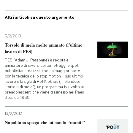
PODCAST
Altri articoli su questo argomento
NEWSLETTER
5/2/2013
Torsolo di mela molto animato (l’ultimo
lavoro di PES)
I MIEI PREFERITI
PES (Adam J. Pesapane) è regista e
animatore di diversi cortometraggi e spot
SHOP
pubblicitari, realizzati per la maggior parte
con la tecnica dello stop motion. Il suo ultimo
lavoro è la sigla di Het Klokhuis (in olandese
"torsolo di mela"), un programma tv rivolto ai
CALENDARIO
preadolescenti che viene trasmesso nei Paesi
Bassi dal 1988.
AREA PERSONALE
13/2/2012
Napolitano spiega che lui non fa “moniti”
Entra