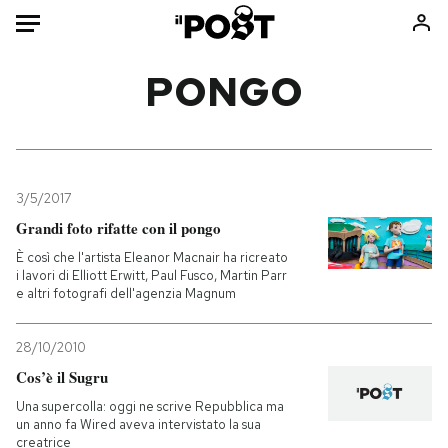
Auto
PONGO
HOME
Italia
Moda
Mondo
Libri
3/5/2017
Politica
Consumismi
Grandi foto rifatte con il pongo
Tecnologia
Storie/Idee
È così che l'artista Eleanor Macnair ha ricreato
i lavori di Elliott Erwitt, Paul Fusco, Martin Parr
Internet
Ok Boomer!
e altri fotografi dell'agenzia Magnum
Scienza
Media
Cultura
Europa
28/10/2010
Economia
Altrecose
Cos’è il Sugru
Sport
Mondiali calcio 2026
Una supercolla: oggi ne scrive Repubblica ma
un anno fa Wired aveva intervistato la sua
creatrice