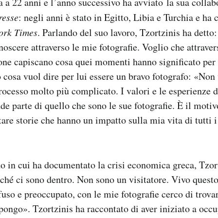
ia a 22 anni e l’anno successivo ha avviato la sua colla
resse
: negli anni è stato in Egitto, Libia e Turchia e ha 
ork Times
. Parlando del suo lavoro, Tzortzinis ha detto:
noscere attraverso le mie fotografie. Voglio che attraver
sone capiscano cosa quei momenti hanno significato per
 cosa vuol dire per lui essere un bravo fotografo: «Non 
processo molto più complicato. I valori e le esperienze d
e parte di quello che sono le sue fotografie. È il motiv
are storie che hanno un impatto sulla mia vita di tutti i
 in cui ha documentato la crisi economica greca, Tzort
ché ci sono dentro. Non sono un visitatore. Vivo quest
uso e preoccupato, con le mie fotografie cerco di trovare
ngo». Tzortzinis ha raccontato di aver iniziato a occu