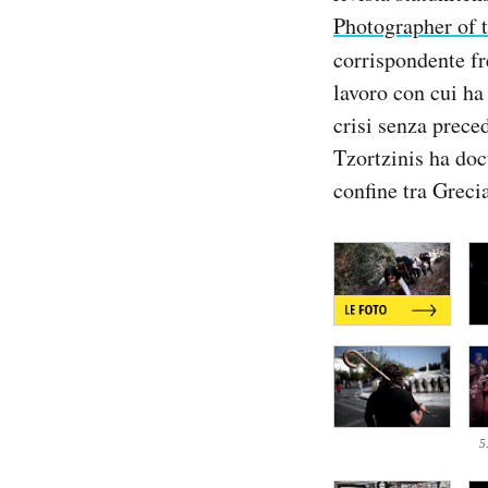
Notifiche mobile
Photographer of 
Regala il Post
corrispondente f
Hai bisogno di aiuto?
lavoro con cui ha
Esci
crisi senza prece
Tzortzinis ha doc
confine tra Greci
5