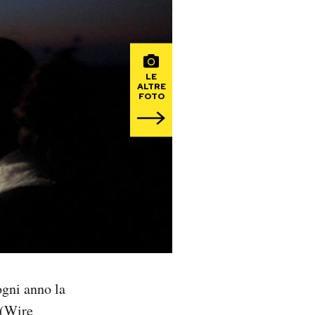
LE
ALTRE
FOTO
ogni anno la
(
Wire