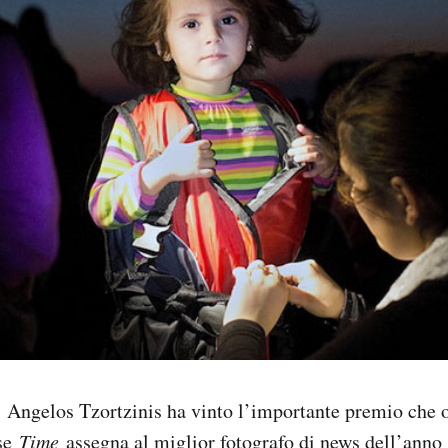
o Angelos Tzortzinis ha vinto l’importante premio che 
nse
Time
assegna al miglior fotografo di news dell’anno 