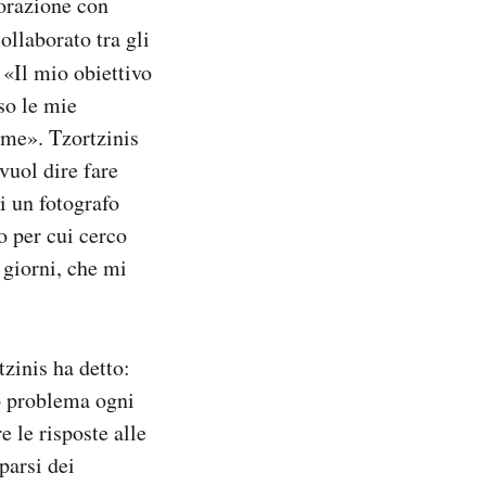
borazione con
collaborato tra gli
 «Il mio obiettivo
so le mie
 me». Tzortzinis
vuol dire fare
i un fotografo
o per cui cerco
 giorni, che mi
zinis ha detto:
o problema ogni
 le risposte alle
parsi dei