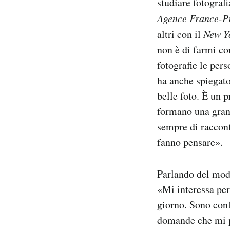
studiare fotograf
Agence France-P
altri con il
New Y
non è di farmi co
fotografie le per
ha anche spiegato
belle foto. È un 
formano una grand
sempre di raccont
fanno pensare».
Parlando del modo
«Mi interessa per
giorno. Sono conf
domande che mi po