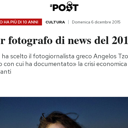
 HA PIÙ DI
10 ANNI
CULTURA
Domenica 6 dicembre 2015
or fotografo di news del 20
 ha scelto il fotogiornalista greco Angelos Tzort
o con cui ha documentato» la crisi economica 
ranti