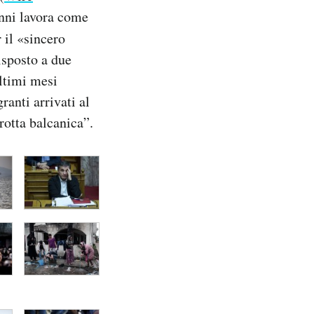
anni lavora come
 il «sincero
isposto a due
ultimi mesi
ranti arrivati al
rotta balcanica”.