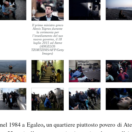
Il primo ministro greco
Alexis Tsipras durante
la cerimonia per
l’insediamento del suo
nuovo governo, il 18
luglio 2015 ad Atene
(ANGELOS
TZORTZINIS/AFP/Getty
Images)
,
 nel 1984 a Egaleo
un quartiere piuttosto povero di Ate