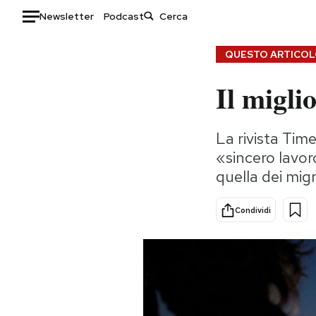
Newsletter
Podcast
Auto
QUESTO ARTICOLO
Il migli
HOME
Italia
Moda
La rivista Time
Mondo
Libri
«sincero lavor
Politica
Consumismi
quella dei mig
Tecnologia
Storie/Idee
Internet
Ok Boomer!
Condividi
Scienza
Media
Cultura
Europa
Economia
Altrecose
Sport
Mondiali calcio 2026