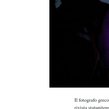
PODCAST
NEWSLETTER
I MIEI PREFERITI
SHOP
CALENDARIO
AREA PERSONALE
Il fotografo grec
Area Personale
rivista statunite
Newsletter