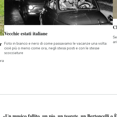
Ch
Vecchie estati italiane
Se
ar
r
Foto in bianco e nero di come passavamo le vacanze una volta:
cioè più o meno come ora, negli stessi posti e con le stesse
scocciature
ura
«Un musico fallito, un pio, un teorete, un Bertoncelli o
È