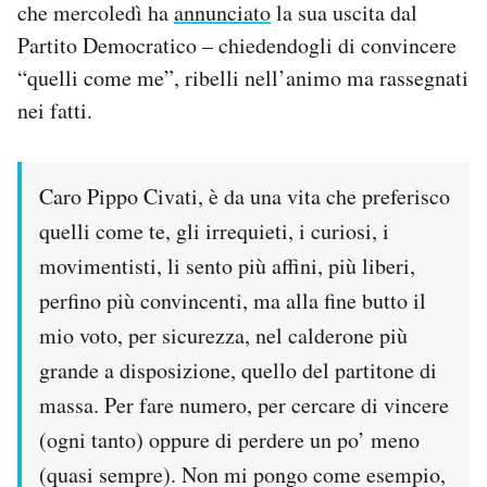
che mercoledì ha
annunciato
la sua uscita dal
Notifiche mobile
Partito Democratico – chiedendogli di convincere
Regala il Post
“quelli come me”, ribelli nell’animo ma rassegnati
Hai bisogno di aiuto?
Esci
nei fatti.
Caro Pippo Civati, è da una vita che preferisco
quelli come te, gli irrequieti, i curiosi, i
movimentisti, li sento più affini, più liberi,
perfino più convincenti, ma alla fine butto il
mio voto, per sicurezza, nel calderone più
grande a disposizione, quello del partitone di
massa. Per fare numero, per cercare di vincere
(ogni tanto) oppure di perdere un po’ meno
(quasi sempre). Non mi pongo come esempio,