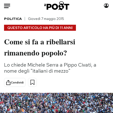
Auto
POLITICA
Giovedì 7 maggio 2015
QUESTO ARTICOLO HA PIÙ DI
11 ANNI
HOME
Come si fa a ribellarsi
Italia
Moda
rimanendo popolo?
Mondo
Libri
Politica
Consumismi
Lo chiede Michele Serra a Pippo Civati, a
Tecnologia
Storie/Idee
nome degli "italiani di mezzo"
Internet
Ok Boomer!
Scienza
Media
Condividi
Cultura
Europa
Economia
Altrecose
Sport
Mondiali calcio 2026