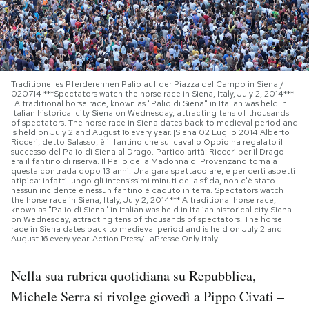
PODCAST
NEWSLETTER
Traditionelles Pferderennen Palio auf der Piazza del Campo in Siena /
020714 ***Spectators watch the horse race in Siena, Italy, July 2, 2014***
[A traditional horse race, known as "Palio di Siena" in Italian was held in
Italian historical city Siena on Wednesday, attracting tens of thousands
I MIEI PREFERITI
of spectators. The horse race in Siena dates back to medieval period and
is held on July 2 and August 16 every year.]Siena 02 Luglio 2014 Alberto
Ricceri, detto Salasso, è il fantino che sul cavallo Oppio ha regalato il
successo del Palio di Siena al Drago. Particolarità: Ricceri per il Drago
era il fantino di riserva. Il Palio della Madonna di Provenzano torna a
SHOP
questa contrada dopo 13 anni. Una gara spettacolare, e per certi aspetti
atipica: infatti lungo gli intensissimi minuti della sfida, non c'è stato
nessun incidente e nessun fantino è caduto in terra. Spectators watch
the horse race in Siena, Italy, July 2, 2014*** A traditional horse race,
CALENDARIO
known as "Palio di Siena" in Italian was held in Italian historical city Siena
on Wednesday, attracting tens of thousands of spectators. The horse
race in Siena dates back to medieval period and is held on July 2 and
August 16 every year. Action Press/LaPresse Only Italy
AREA PERSONALE
Nella sua rubrica quotidiana su Repubblica,
Area Personale
Michele Serra si rivolge giovedì a Pippo Civati –
Newsletter