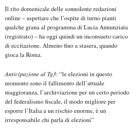
Notifiche mobile
Il rito domenicale delle sonnolente redazioni
Regala il Post
online – aspettare che l’ospite di turno pianti
Hai bisogno di aiuto?
qualche grana al programma di Lucia Annunziata
Esci
(registrato) – ha oggi quindi un inconsueto carico
di eccitazione. Almeno fino a stasera, quando
gioca la Roma.
Anticipazione al Tg3
: “le elezioni in questo
momento sono il fallimento dell’attuale
maggioranza, l’archiviazione per un certo periodo
del federalismo fiscale, il modo migliore per
esporre l’Italia a un rischio enorme, è un
irresponsabile chi parla di elezioni”