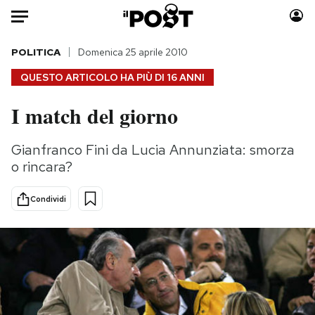
Auto
POLITICA
Domenica 25 aprile 2010
QUESTO ARTICOLO HA PIÙ DI
16 ANNI
HOME
I match del giorno
Italia
Moda
Mondo
Libri
Gianfranco Fini da Lucia Annunziata: smorza
Politica
Consumismi
o rincara?
Tecnologia
Storie/Idee
Internet
Ok Boomer!
Condividi
Scienza
Media
Cultura
Europa
Economia
Altrecose
Sport
Mondiali calcio 2026