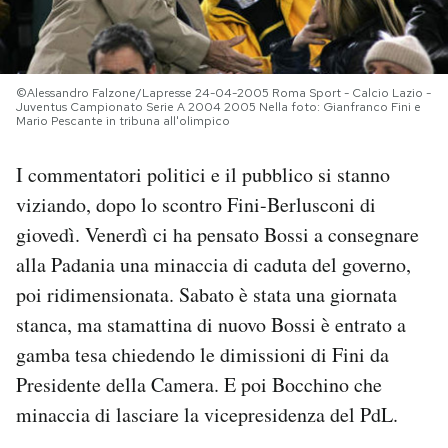
PODCAST
©Alessandro Falzone/Lapresse 24-04-2005 Roma Sport - Calcio Lazio -
NEWSLETTER
Juventus Campionato Serie A 2004 2005 Nella foto: Gianfranco Fini e
Mario Pescante in tribuna all'olimpico
I commentatori politici e il pubblico si stanno
I MIEI PREFERITI
viziando, dopo lo scontro Fini-Berlusconi di
giovedì. Venerdì ci ha pensato Bossi a consegnare
SHOP
alla Padania una minaccia di caduta del governo,
poi ridimensionata. Sabato è stata una giornata
CALENDARIO
stanca, ma stamattina di nuovo Bossi è entrato a
gamba tesa chiedendo le dimissioni di Fini da
AREA PERSONALE
Presidente della Camera. E poi Bocchino che
minaccia di lasciare la vicepresidenza del PdL.
Area Personale
Newsletter