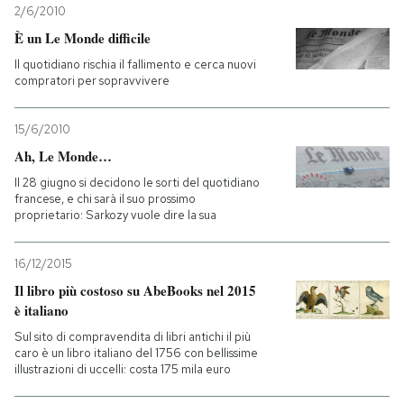
2/6/2010
È un Le Monde difficile
PODCAST
Il quotidiano rischia il fallimento e cerca nuovi
compratori per sopravvivere
NEWSLETTER
15/6/2010
Ah, Le Monde…
I MIEI PREFERITI
Il 28 giugno si decidono le sorti del quotidiano
francese, e chi sarà il suo prossimo
SHOP
proprietario: Sarkozy vuole dire la sua
16/12/2015
CALENDARIO
Il libro più costoso su AbeBooks nel 2015
è italiano
AREA PERSONALE
Sul sito di compravendita di libri antichi il più
caro è un libro italiano del 1756 con bellissime
illustrazioni di uccelli: costa 175 mila euro
Entra