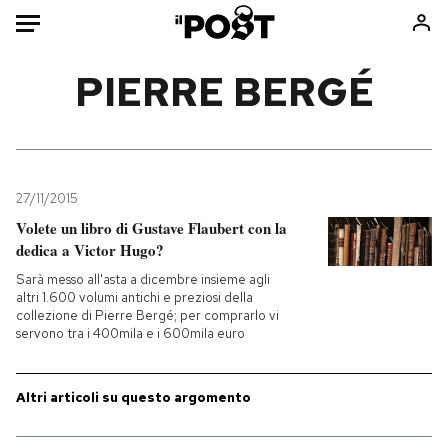
Auto
PIERRE BERGÉ
HOME
Italia
Moda
Mondo
Libri
27/11/2015
Politica
Consumismi
Volete un libro di Gustave Flaubert con la
dedica a Victor Hugo?
Tecnologia
Storie/Idee
Sarà messo all'asta a dicembre insieme agli
Internet
Ok Boomer!
altri 1.600 volumi antichi e preziosi della
Scienza
Media
collezione di Pierre Bergé; per comprarlo vi
servono tra i 400mila e i 600mila euro
Cultura
Europa
Economia
Altrecose
Altri articoli su questo argomento
Sport
Mondiali calcio 2026