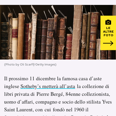
PODCAST
NEWSLETTER
LE
ALTRE
FOTO
I MIEI PREFERITI
SHOP
(Photo by Oli Scarff/Getty Images)
Il prossimo 11 dicembre la famosa casa d’aste
CALENDARIO
inglese
Sotheby’s metterà all’asta
la collezione di
libri privata di Pierre Bergé, 84enne collezionista,
AREA PERSONALE
uomo d’affari, compagno e socio dello stilista Yves
Area Personale
Saint Laurent, con cui fondò nel 1960 il
Newsletter