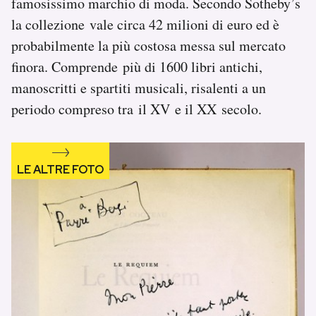
famosissimo marchio di moda. Secondo Sotheby’s
Notifiche mobile
la collezione vale circa 42 milioni di euro ed è
Regala il Post
probabilmente la più costosa messa sul mercato
Hai bisogno di aiuto?
finora. Comprende più di 1600 libri antichi,
Esci
manoscritti e spartiti musicali, risalenti a un
periodo compreso tra il XV e il XX secolo.