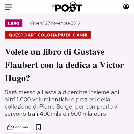
Auto
LIBRI
Venerdì 27 novembre 2015
QUESTO ARTICOLO HA PIÙ DI
10 ANNI
HOME
Volete un libro di Gustave
Italia
Moda
Mondo
Libri
Flaubert con la dedica a Victor
Politica
Consumismi
Hugo?
Tecnologia
Storie/Idee
Internet
Ok Boomer!
Sarà messo all'asta a dicembre insieme agli
Scienza
Media
altri 1.600 volumi antichi e preziosi della
Cultura
Europa
collezione di Pierre Bergé; per comprarlo vi
Economia
Altrecose
servono tra i 400mila e i 600mila euro
Sport
Mondiali calcio 2026
Condividi