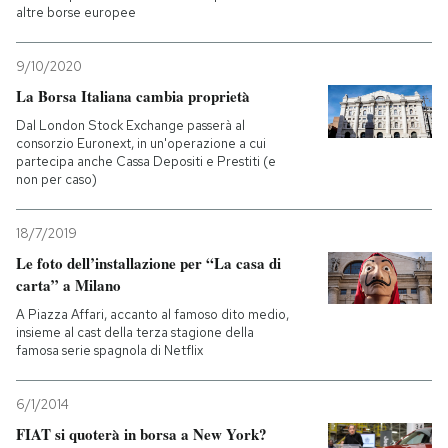
altre borse europee
PODCAST
9/10/2020
La Borsa Italiana cambia proprietà
NEWSLETTER
Dal London Stock Exchange passerà al
consorzio Euronext, in un'operazione a cui
partecipa anche Cassa Depositi e Prestiti (e
I MIEI PREFERITI
non per caso)
18/7/2019
SHOP
Le foto dell’installazione per “La casa di
carta” a Milano
CALENDARIO
A Piazza Affari, accanto al famoso dito medio,
insieme al cast della terza stagione della
famosa serie spagnola di Netflix
AREA PERSONALE
6/1/2014
Entra
FIAT si quoterà in borsa a New York?