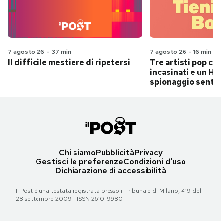
7 agosto 26
-
37 min
7 agosto 26
-
16 min
Il difficile mestiere di ripetersi
Tre artisti pop ch
incasinati e un Hit
spionaggio senti
Chi siamo
Pubblicità
Privacy
Gestisci le preferenze
Condizioni d'uso
Dichiarazione di accessibilità
Il Post è una testata registrata presso il Tribunale di Milano, 419 del
28 settembre 2009 - ISSN 2610-9980