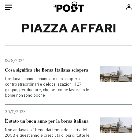
Auto
PIAZZA AFFARI
HOME
Italia
Moda
Mondo
Libri
18/6/2024
Politica
Consumismi
Cosa significa che Borsa Italiana sciopera
Tecnologia
Storie/Idee
I sindacati hanno annunciato uno sciopero
contro straordinari e delocalizzazioni: il 27
Internet
Ok Boomer!
giugno, per due ore, che per come lavorano le
Scienza
Media
borse non sono poche
Cultura
Europa
30/11/2023
Economia
Altrecose
È stato un buon anno per la borsa italiana
Sport
Mondiali calcio 2026
Non andava così bene dai tempi della crisi del
2008 e quest'anno è cresciuta di più di tutte le