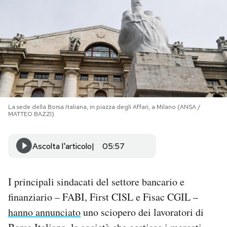
PODCAST
NEWSLETTER
I MIEI PREFERITI
La sede della Borsa Italiana, in piazza degli Affari, a Milano (ANSA /
MATTEO BAZZI)
SHOP
Ascolta l'articolo
05:57
CALENDARIO
I principali sindacati del settore bancario e
AREA PERSONALE
finanziario – FABI, First CISL e Fisac CGIL –
Area Personale
hanno annunciato
uno sciopero dei lavoratori di
Newsletter