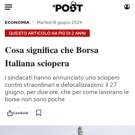
Auto
ECONOMIA
Martedì 18 giugno 2024
QUESTO ARTICOLO HA PIÙ DI
2 ANNI
HOME
Cosa significa che Borsa
Italia
Moda
Italiana sciopera
Mondo
Libri
Politica
Consumismi
I sindacati hanno annunciato uno sciopero
Tecnologia
Storie/Idee
contro straordinari e delocalizzazioni: il 27
Internet
Ok Boomer!
giugno, per due ore, che per come lavorano le
Scienza
Media
borse non sono poche
Cultura
Europa
Economia
Altrecose
Condividi
Sport
Mondiali calcio 2026