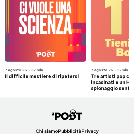
7 agosto 26
-
37 min
7 agosto 26
-
16 min
Il difficile mestiere di ripetersi
Tre artisti pop ch
incasinati e un Hit
spionaggio senti
Chi siamo
Pubblicità
Privacy