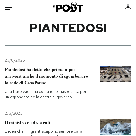
Auto
PIANTEDOSI
HOME
Italia
Moda
Mondo
Libri
23/8/2025
Politica
Consumismi
Piantedosi ha detto che prima o poi
arriverà anche il momento di sgomberare
Tecnologia
Storie/Idee
la sede di CasaPound
Internet
Ok Boomer!
Una frase vaga ma comunque inaspettata per
Scienza
Media
un esponente della destra al governo
Cultura
Europa
Economia
Altrecose
2/3/2023
Sport
Mondiali calcio 2026
Il ministro e i disperati
L'idea che i migranti scappino sempre dalla