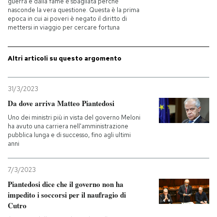
guerra e dalla fame è sbagliata perché
nasconde la vera questione. Questa è la prima
epoca in cui ai poveri è negato il diritto di
PODCAST
mettersi in viaggio per cercare fortuna
NEWSLETTER
Altri articoli su questo argomento
I MIEI PREFERITI
31/3/2023
Da dove arriva Matteo Piantedosi
SHOP
Uno dei ministri più in vista del governo Meloni
ha avuto una carriera nell'amministrazione
pubblica lunga e di successo, fino agli ultimi
anni
CALENDARIO
7/3/2023
AREA PERSONALE
Piantedosi dice che il governo non ha
impedito i soccorsi per il naufragio di
Entra
Cutro