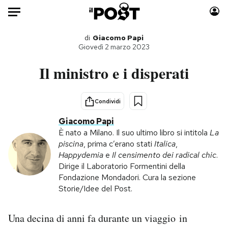
Auto
di
Giacomo Papi
Giovedì 2 marzo 2023
HOME
Il ministro e i disperati
Italia
Moda
Mondo
Libri
Condividi
Politica
Consumismi
Giacomo Papi
Tecnologia
Storie/Idee
È nato a Milano. Il suo ultimo libro si intitola
La
piscina
, prima c’erano stati
Italica
,
Internet
Ok Boomer!
Happydemia
e
Il censimento dei radical chic
.
Scienza
Media
Dirige il Laboratorio Formentini della
Cultura
Europa
Fondazione Mondadori. Cura la sezione
Storie/Idee del Post.
Economia
Altrecose
Sport
Mondiali calcio 2026
Una decina di anni fa durante un viaggio in