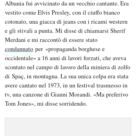
Albania fui avvicinato da un vecchio cantante. Era
vestito come Elvis Presley, con il ciuffo bianco
PODCAST
cotonato, una giacca di jeans con i ricami western
e gli stivali a punta. Mi disse di chiamarsi Sherif
NEWSLETTER
Merdani e mi raccontò di essere stato
condannato
per «propaganda borghese e
I MIEI PREFERITI
occidentale» a 16 anni di lavori forzati, che aveva
scontato nel campo di lavoro della miniera di zolfo
SHOP
di Spaç, in montagna. La sua unica colpa era stata
avere cantato nel 1973, in un festival trasmesso in
CALENDARIO
tv, una canzone di Gianni Morandi. «Ma preferivo
Tom Jones», mi disse sorridendo.
AREA PERSONALE
Area Personale
Newsletter